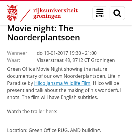
Skip
Skip
Over ons
Profiel
Feiten en cijfers
Duurzaamheid
Menu
Zoek
to
to
en
Content
Navigation
zoeken
Movie night: The
Noorderplantsoen
Wanneer:
do 19-01-2017 19:30 - 21:00
Waar:
Visserstraat 49, 9712 CT Groningen
Green Office Movie Night showing the nature
documentary of our own Noorderplantsoen, Life in
Paradise by
Hilco Jansma Wildlife Film
. Hilco will be
present and talk about the making of his wonderful
shots! The film will have English subtitles.
Watch the trailer here:
Noorderplantsoen
Pas uw cookie instellingen aan
om deze
video te zien
Location: Green Office RUG, AMD building,