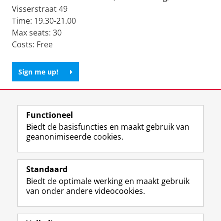
Visserstraat 49
Time: 19.30-21.00
Max seats: 30
Costs: Free
Sign me up!
Deel dit
Facebook
LinkedIn
Functioneel
Biedt de basisfuncties en maakt gebruik van
geanonimiseerde cookies.
F
L
R
I
Y
Volg de RUG
a
i
S
n
o
Standaard
c
n
S
s
u
Biedt de optimale werking en maakt gebruik
e
k
-
t
T
Studiekiezers
van onder andere videocookies.
b
e
f
a
u
Maatschappij/bedrijven
o
d
e
g
b
o
I
e
r
e
Alumni