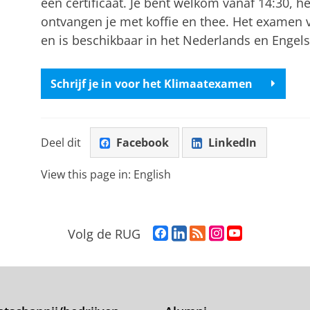
een certificaat. Je bent welkom vanaf 14:30, 
ontvangen je met koffie en thee. Het examen vi
en is beschikbaar in het Nederlands en Engel
Schrijf je in voor het Klimaatexamen
Deel dit
Facebook
LinkedIn
View this page in:
English
F
L
R
I
Y
Volg de RUG
a
i
S
n
o
c
n
S
s
u
e
k
-
t
T
b
e
f
a
u
o
d
e
g
b