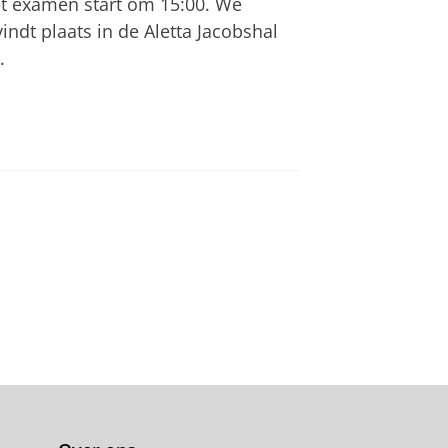
het examen start om 15:00. We
ndt plaats in de Aletta Jacobshal
s.