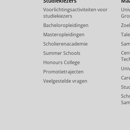
Studiekiezers
Maa
Voorlichtingsactiviteiten voor
Univ
studiekiezers
Gro
Bacheloropleidingen
Zoe
Masteropleidingen
Tal
Scholierenacademie
Sam
Cen
Summer Schools
Tec
Honours College
Uni
Promotietrajecten
Car
Veelgestelde vragen
Stu
Sch
Sam