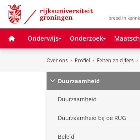
Skip
Skip
to
to
Content
Navigation
breed in kenni
Home
Onderwijs
Onderzoek
Maatsch
Over ons
Profiel
Feiten en cijfers
Duurzaamheid
Duurzaamheid
Duurzaamheid bij de RUG
Beleid