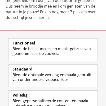
mogelijkheid om rustig van de natuur te genieten.
Dus neem je broodje mee en kom genieten van de
natuur in je pauze! Er zijn nog maar 7 plekken over,
dus schrijf je snel hier in.
Deel dit
Facebook
LinkedIn
Functioneel
View this page in:
English
Biedt de basisfuncties en maakt gebruik van
geanonimiseerde cookies.
F
L
R
I
Y
Volg de RUG
a
i
S
n
o
Standaard
c
n
S
s
u
Biedt de optimale werking en maakt gebruik
e
k
-
t
T
Studiekiezers
van onder andere videocookies.
b
e
f
a
u
Maatschappij/bedrijven
o
d
e
g
b
o
I
e
r
e
Alumni
k
n
d
a
-
Volledig
p
-
R
m
k
Biedt gepersonaliseerde content en maakt
Over ons
a
p
i
-
a
gebruik van marketingcookies.