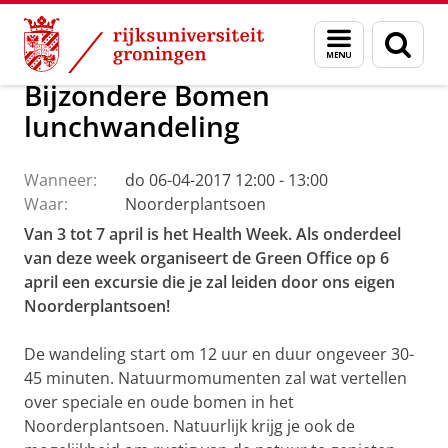
Skip
Skip
Over ons
Profiel
Feiten en cijfers
Duurzaamheid
Menu
Zoek
to
to
en
Content
Navigation
zoeken
Bijzondere Bomen
lunchwandeling
Wanneer:
do 06-04-2017 12:00 - 13:00
Waar:
Noorderplantsoen
Van 3 tot 7 april is het Health Week. Als onderdeel
van deze week organiseert de Green Office op 6
april een excursie die je zal leiden door ons eigen
Noorderplantsoen!
De wandeling start om 12 uur en duur ongeveer 30-
45 minuten. Natuurmomumenten zal wat vertellen
over speciale en oude bomen in het
Noorderplantsoen. Natuurlijk krijg je ook de