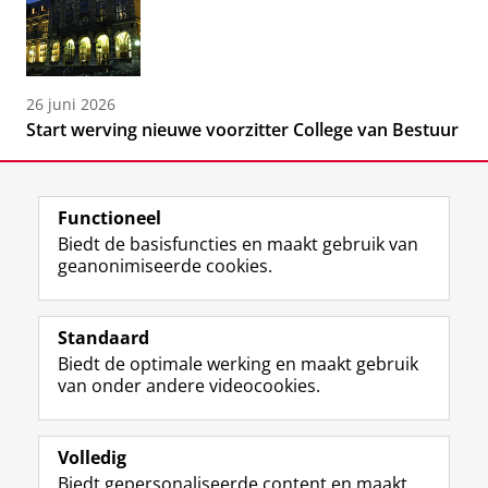
26 juni 2026
Start werving nieuwe voorzitter College van Bestuur
Functioneel
Biedt de basisfuncties en maakt gebruik van
geanonimiseerde cookies.
F
L
R
I
Y
Volg de RUG
a
i
S
n
o
Standaard
c
n
S
s
u
Biedt de optimale werking en maakt gebruik
e
k
-
t
T
Studiekiezers
van onder andere videocookies.
b
e
f
a
u
Maatschappij/bedrijven
o
d
e
g
b
o
I
e
r
e
Alumni
k
n
d
a
-
Volledig
p
-
R
m
k
Biedt gepersonaliseerde content en maakt