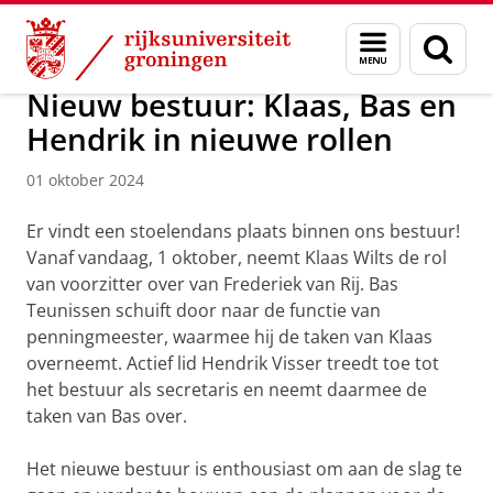
Skip
Skip
Over ons
Profiel
RUG Communities
YoungRUG
Menu
Zoek
to
to
en
Content
Navigation
zoeken
Nieuw bestuur: Klaas, Bas en
Hendrik in nieuwe rollen
01 oktober 2024
Er vindt een stoelendans plaats binnen ons bestuur!
Vanaf vandaag, 1 oktober, neemt Klaas Wilts de rol
van voorzitter over van Frederiek van Rij. Bas
Teunissen schuift door naar de functie van
penningmeester, waarmee hij de taken van Klaas
overneemt. Actief lid Hendrik Visser treedt toe tot
het bestuur als secretaris en neemt daarmee de
taken van Bas over.
Het nieuwe bestuur is enthousiast om aan de slag te