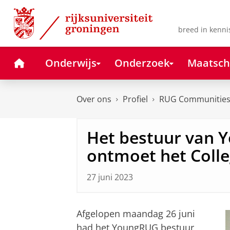
Skip
Skip
to
to
Content
Navigation
breed in kenni
Home
Onderwijs
Onderzoek
Maatsch
Over ons
Profiel
RUG Communitie
Het bestuur van
ontmoet het Colle
27 juni 2023
Afgelopen maandag 26 juni
had het YoungRUG bestuur