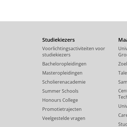
Studiekiezers
Maa
Voorlichtingsactiviteiten voor
Univ
studiekiezers
Gro
Bacheloropleidingen
Zoe
Masteropleidingen
Tal
Scholierenacademie
Sam
Cen
Summer Schools
Tec
Honours College
Uni
Promotietrajecten
Car
Veelgestelde vragen
Stu