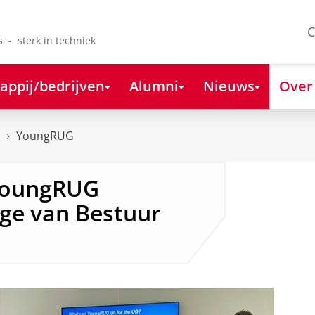
C
s - sterk in techniek
appij/bedrijven
Alumni
Nieuws
Over
s
YoungRUG
 YoungRUG
ge van Bestuur