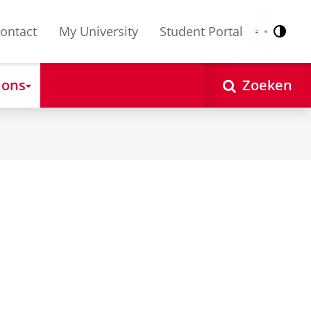
ontact
My University
Student Portal
Contr
Nederlands
English
 ons
Zoeken