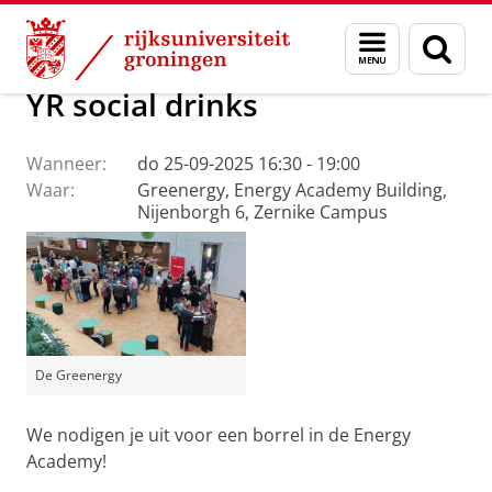
Skip
Skip
Over ons
Evenementen
Menu
Zoek
to
to
en
Content
Navigation
zoeken
YR social drinks
Wanneer:
do 25-09-2025 16:30 - 19:00
Waar:
Greenergy, Energy Academy Building,
Nijenborgh 6, Zernike Campus
De Greenergy
We nodigen je uit voor een borrel in de Energy
Academy!