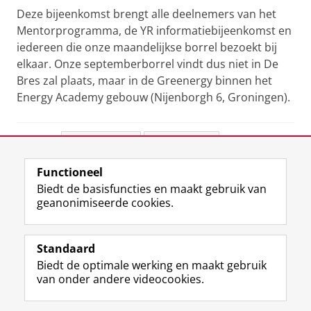
Deze bijeenkomst brengt alle deelnemers van het
Mentorprogramma, de YR informatiebijeenkomst en
iedereen die onze maandelijkse borrel bezoekt bij
elkaar. Onze septemberborrel vindt dus niet in De
Bres zal plaats, maar in de Greenergy binnen het
Energy Academy gebouw (Nijenborgh 6, Groningen).
Deel dit
Facebook
LinkedIn
Functioneel
View this page in:
English
Biedt de basisfuncties en maakt gebruik van
geanonimiseerde cookies.
F
L
R
I
Y
Volg de RUG
a
i
S
n
o
Standaard
c
n
S
s
u
Biedt de optimale werking en maakt gebruik
e
k
-
t
T
Studiekiezers
van onder andere videocookies.
b
e
f
a
u
Maatschappij/bedrijven
o
d
e
g
b
o
I
e
r
e