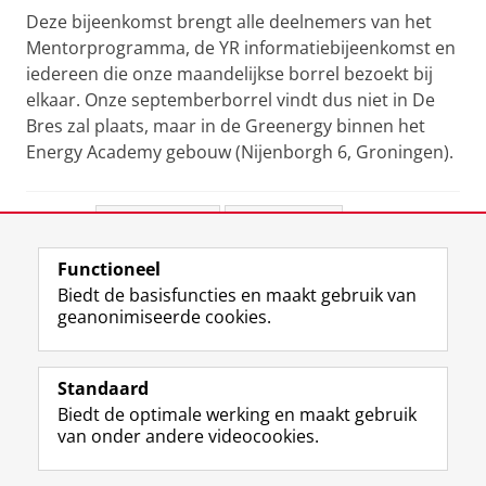
Deze bijeenkomst brengt alle deelnemers van het
Mentorprogramma, de YR informatiebijeenkomst en
iedereen die onze maandelijkse borrel bezoekt bij
elkaar. Onze septemberborrel vindt dus niet in De
Bres zal plaats, maar in de Greenergy binnen het
Energy Academy gebouw (Nijenborgh 6, Groningen).
Deel dit
Facebook
LinkedIn
Functioneel
View this page in:
English
Biedt de basisfuncties en maakt gebruik van
geanonimiseerde cookies.
F
L
R
I
Y
Volg de RUG
a
i
S
n
o
Standaard
c
n
S
s
u
Biedt de optimale werking en maakt gebruik
e
k
-
t
T
Studiekiezers
van onder andere videocookies.
b
e
f
a
u
Maatschappij/bedrijven
o
d
e
g
b
o
I
e
r
e