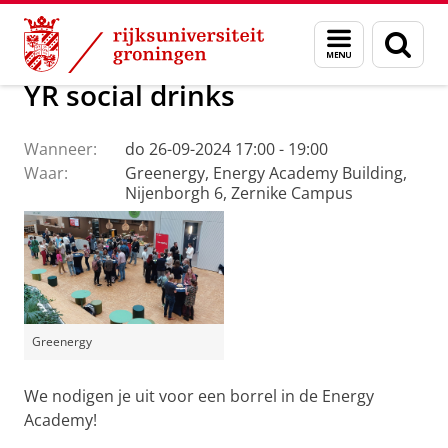
Skip
Skip
Over ons
Evenementen
Menu
Zoek
to
to
en
Content
Navigation
zoeken
YR social drinks
Wanneer:
do 26-09-2024 17:00 - 19:00
Waar:
Greenergy, Energy Academy Building,
Nijenborgh 6, Zernike Campus
Greenergy
We nodigen je uit voor een borrel in de Energy
Academy!