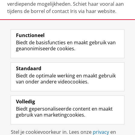
verdiepende mogelijkheden. Schiet haar vooral aan
tijdens de borrel of contact Iris via haar website.
Deel dit
Facebook
LinkedIn
Functioneel
Biedt de basisfuncties en maakt gebruik van
geanonimiseerde cookies.
F
L
R
I
Y
Volg de RUG
a
i
S
n
o
Standaard
c
n
S
s
u
Biedt de optimale werking en maakt gebruik
e
k
-
t
T
Studiekiezers
van onder andere videocookies.
b
e
f
a
u
Maatschappij/bedrijven
o
d
e
g
b
o
I
e
r
e
Alumni
k
n
d
a
-
Volledig
p
-
R
m
k
Biedt gepersonaliseerde content en maakt
Over ons
a
p
i
-
a
gebruik van marketingcookies.
g
a
j
a
n
i
g
k
c
a
Disclaimer & Copyright
Privacy
Cookies
n
i
s
c
a
Stel je cookievoorkeur in. Lees onze
privacy
en