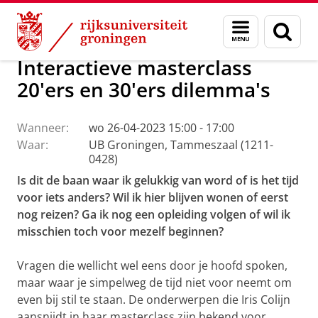
Skip
Skip
Over ons
Evenementen
Menu
Zoek
to
to
en
Content
Navigation
zoeken
Interactieve masterclass
20'ers en 30'ers dilemma's
Wanneer:
wo 26-04-2023 15:00 - 17:00
Waar:
UB Groningen, Tammeszaal (1211-
0428)
Is dit de baan waar ik gelukkig van word of is het tijd
voor iets anders? Wil ik hier blijven wonen of eerst
nog reizen? Ga ik nog een opleiding volgen of wil ik
misschien toch voor mezelf beginnen?
Vragen die wellicht wel eens door je hoofd spoken,
maar waar je simpelweg de tijd niet voor neemt om
even bij stil te staan. De onderwerpen die Iris Colijn
aansnijdt in haar masterclass zijn bekend voor