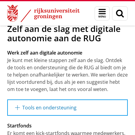
Skip
Skip
Over ons
Beleid en strategie
Digitale Autonomie
Menu
Zoek
to
to
en
Content
Navigation
zoeken
Zelf aan de slag met digitale
autonomie aan de RUG
Werk zelf aan digitale autonomie
Je kunt met kleine stappen zelf aan de slag. Ontdek
de tools en ondersteuning die de RUG al biedt om je
te helpen onafhankelijker te werken. We werken deze
lijst voortdurend bij, dus als je een suggestie hebt
om toe te voegen, laat het ons vooral weten.
Tools en ondersteuning
Download de quick-start gids digitale
Startfonds
autonomie op deze pagina.
Er komt een kick-startfonds waarmee medewerkers,