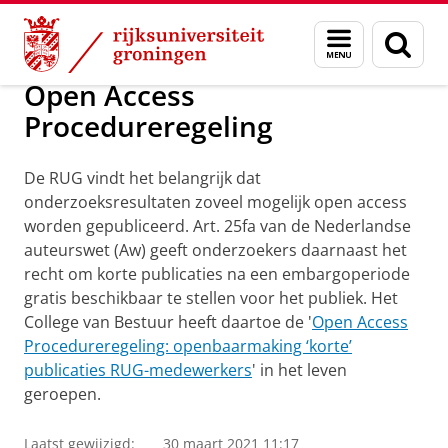
Skip
Skip
Over ons
Organisatie
Wet- en regelgeving
Onderzoek
Menu
Zoek
to
to
en
Content
Navigation
zoeken
Open Access
Procedureregeling
De RUG vindt het belangrijk dat
onderzoeksresultaten zoveel mogelijk open access
worden gepubliceerd. Art. 25fa van de Nederlandse
auteurswet (Aw) geeft onderzoekers daarnaast het
recht om korte publicaties na een embargoperiode
gratis beschikbaar te stellen voor het publiek. Het
College van Bestuur heeft daartoe de '
Open Access
Procedureregeling: openbaarmaking ‘korte’
publicaties RUG-medewerkers
' in het leven
geroepen.
Laatst gewijzigd:
30 maart 2021 11:17