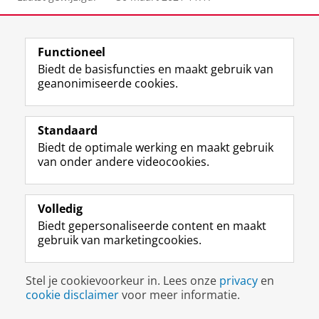
View this page in:
English
Functioneel
Biedt de basisfuncties en maakt gebruik van
geanonimiseerde cookies.
F
L
R
I
Y
Volg de RUG
a
i
S
n
o
c
n
S
s
u
e
k
-
t
T
Studiekiezers
Standaard
b
e
f
a
u
Biedt de optimale werking en maakt gebruik
Maatschappij/bedrijven
o
d
e
g
b
van onder andere videocookies.
o
I
e
r
e
Alumni
k
n
d
a
-
p
-
R
m
k
Over ons
Volledig
a
p
i
-
a
Biedt gepersonaliseerde content en maakt
g
a
j
a
n
gebruik van marketingcookies.
i
g
k
c
a
Disclaimer & Copyright
Privacy
Cookies
n
i
s
c
a
Inloggen
a
n
u
o
l
Stel je cookievoorkeur in. Lees onze
privacy
en
R
a
n
u
R
cookie disclaimer
voor meer informatie.
i
R
i
n
i
j
i
v
t
j