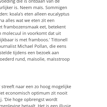
voeding die is ontdaan van de
uurlijker is. Neem maïs. Sommigen
en: koala’s eten alleen eucalyptus
a alles wat we eten zit een
et frambozensmaak eet, betekent
en molecuul in voorkomt dat uit
jkbaar is met framboos.’ Tittonell
urnalist Michael Pollan, die eens
stelde tijdens een bezoek aan
ederd rund, maïsolie, maïsstroop
r streeft naar een zo hoog mogelijke
‘Het economisch optimum zit nooit
ij. ‘Die hoge opbrengst wordt
enleving betaalt. Het is een illusie