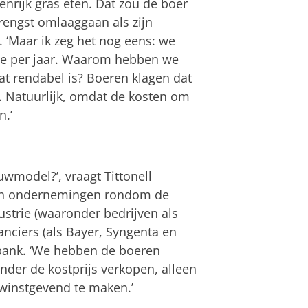
enrijk gras eten. Dat zou de boer
rengst omlaaggaan als zijn
. ‘Maar ik zeg het nog eens: we
koe per jaar. Waarom hebben we
at rendabel is? Boeren klagen dat
. Natuurlijk, omdat de kosten om
n.’
uwmodel?’, vraagt Tittonell
l van ondernemingen rondom de
strie (waaronder bedrijven als
anciers (als Bayer, Syngenta en
obank. ‘We hebben de boeren
nder de kostprijs verkopen, alleen
winstgevend te maken.’