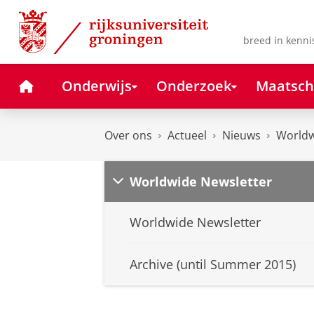
Skip
Skip
to
to
Content
Navigation
breed in kenni
Home
Onderwijs
Onderzoek
Maatsch
Over ons
Actueel
Nieuws
Worldw
Worldwide Newsletter
Worldwide Newsletter
Archive (until Summer 2015)