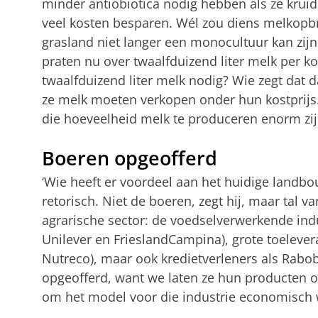
minder antiobiotica nodig hebben als ze kruid
veel kosten besparen. Wél zou diens melkopb
grasland niet langer een monocultuur kan zijn
praten nu over twaalfduizend liter melk per 
twaalfduizend liter melk nodig? Wie zegt dat d
ze melk moeten verkopen onder hun kostprijs
die hoeveelheid melk te produceren enorm zij
Boeren opgeofferd
‘Wie heeft er voordeel aan het huidige landbo
retorisch. Niet de boeren, zegt hij, maar ta
agrarische sector: de voedselverwerkende indu
Unilever en FrieslandCampina), grote toelever
Nutreco), maar ook kredietverleners als Rab
opgeofferd, want we laten ze hun producten o
om het model voor die industrie economisch 