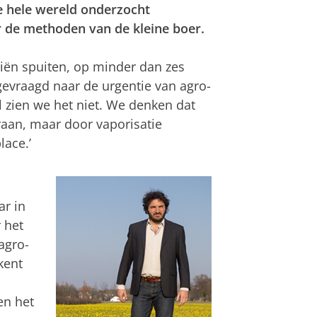
e hele wereld onderzocht
or de methoden van de kleine boer.
iën spuiten, op minder dan zes
, gevraagd naar de urgentie van agro-
l zien we het niet. We denken dat
raan, maar door vaporisatie
lace.’
ar in
 het
agro-
kent
en het