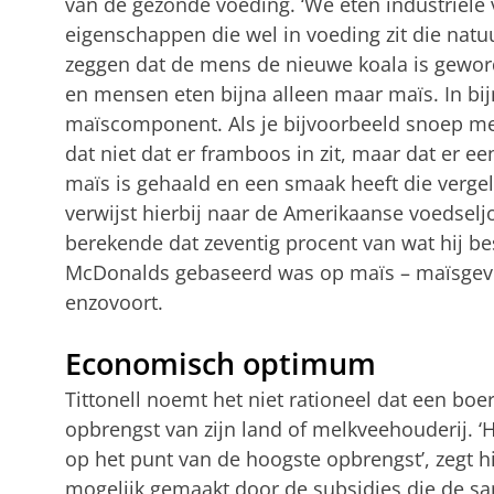
van de gezonde voeding. ‘We eten industriële 
eigenschappen die wel in voeding zit die nat
zeggen dat de mens de nieuwe koala is geword
en mensen eten bijna alleen maar maïs. In bijn
maïscomponent. Als je bijvoorbeeld snoep m
dat niet dat er framboos in zit, maar dat er e
maïs is gehaald en een smaak heeft die vergeli
verwijst hierbij naar de Amerikaanse voedseljo
berekende dat zeventig procent van wat hij be
McDonalds gebaseerd was op maïs – maïsgevo
enzovoort.
Economisch optimum
Tittonell noemt het niet rationeel dat een boe
opbrengst van zijn land of melkveehouderij. 
op het punt van de hoogste opbrengst’, zegt h
mogelijk gemaakt door de subsidies die de sam