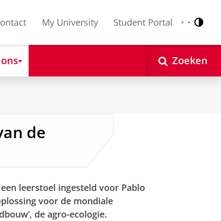
ontact
My University
Student Portal
Contr
Nederlands
English
 ons
Zoeken
van de
een leerstoel ingesteld voor Pablo
 oplossing voor de mondiale
dbouw’, de agro-ecologie.