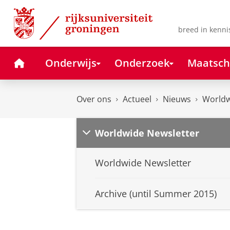
Skip
Skip
to
to
Content
Navigation
breed in kenni
Home
Onderwijs
Onderzoek
Maatsch
Over ons
Actueel
Nieuws
Worldw
Worldwide Newsletter
Worldwide Newsletter
Archive (until Summer 2015)