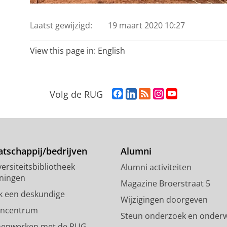
Laatst gewijzigd:
19 maart 2020 10:27
View this page in:
English
F
L
R
I
Y
Volg de RUG
a
i
S
n
o
c
n
S
s
u
e
k
-
t
T
b
e
f
a
u
o
d
e
g
b
tschappij/bedrijven
Alumni
o
I
e
r
e
ersiteitsbibliotheek
Alumni activiteiten
k
n
d
a
-
ningen
p
-
R
m
k
Magazine Broerstraat 5
a
p
i
-
a
k een deskundige
Wijzigingen doorgeven
g
a
j
a
n
encentrum
Steun onderzoek en onderw
i
g
k
c
a
enwerken met de RUG