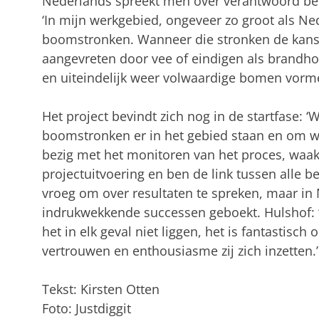
Nederlands spreekt men over verantwoord beh
‘In mijn werkgebied, ongeveer zo groot als Ne
boomstronken. Wanneer die stronken de kans 
aangevreten door vee of eindigen als brandh
en uiteindelijk weer volwaardige bomen vorme
Het project bevindt zich nog in de startfase: 
boomstronken er in het gebied staan en om we
bezig met het monitoren van het proces, waak 
projectuitvoering en ben de link tussen alle be
vroeg om over resultaten te spreken, maar in
indrukwekkende successen geboekt. Hulshof: ‘
het in elk geval niet liggen, het is fantastisc
vertrouwen en enthousiasme zij zich inzetten.’
Tekst: Kirsten Otten
Foto: Justdiggit