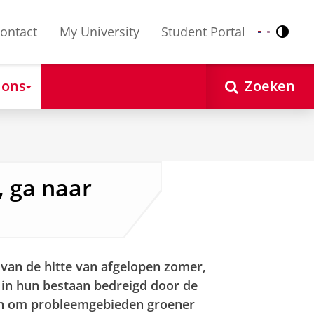
ontact
My University
Student Portal
Contr
Nederlands
English
 ons
Zoeken
, ga naar
 van de hitte van afgelopen zomer,
 in hun bestaan bedreigd door de
 in om probleemgebieden groener