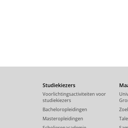
Studiekiezers
Maa
Voorlichtingsactiviteiten voor
Univ
studiekiezers
Gro
Bacheloropleidingen
Zoe
Masteropleidingen
Tal
Scholierenacademie
Sam