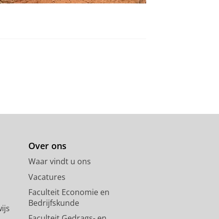
Over ons
Waar vindt u ons
Vacatures
Faculteit Economie en
Bedrijfskunde
ijs
Faculteit Gedrags- en