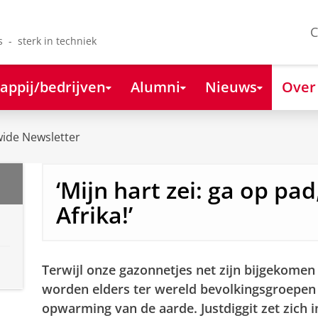
C
s - sterk in techniek
appij/bedrijven
Alumni
Nieuws
Over
ide Newsletter
‘Mijn hart zei: ga op pad
Afrika!’
Terwijl onze gazonnetjes net zijn bijgekomen
worden elders ter wereld bevolkingsgroepen
opwarming van de aarde. Justdiggit zet zich