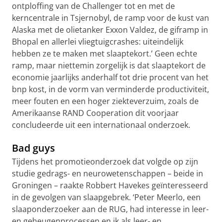
ontploffing van de Challenger tot en met de
kerncentrale in Tsjernobyl, de ramp voor de kust van
Alaska met de olietanker Exxon Valdez, de giframp in
Bhopal en allerlei vliegtuigcrashes: uiteindelijk
hebben ze te maken met slaaptekort.’ Geen echte
ramp, maar niettemin zorgelijk is dat slaaptekort de
economie jaarlijks anderhalf tot drie procent van het
bnp kost, in de vorm van verminderde productiviteit,
meer fouten en een hoger ziekteverzuim, zoals de
Amerikaanse RAND Cooperation dit voorjaar
concludeerde uit een internationaal onderzoek.
Bad guys
Tijdens het promotieonderzoek dat volgde op zijn
studie gedrags- en neurowetenschappen – beide in
Groningen – raakte Robbert Havekes geïnteresseerd
in de gevolgen van slaapgebrek. ‘Peter Meerlo, een
slaaponderzoeker aan de RUG, had interesse in leer-
en geheugenprocessen en ik als leer- en