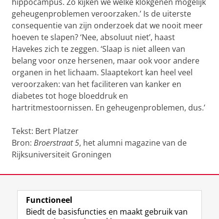
hippocampus. Zo kijken we welke klokgenen mogelijk
geheugenproblemen veroorzaken.’ Is de uiterste
consequentie van zijn onderzoek dat we nooit meer
hoeven te slapen? ‘Nee, absoluut niet’, haast
Havekes zich te zeggen. ‘Slaap is niet alleen van
belang voor onze hersenen, maar ook voor andere
organen in het lichaam. Slaaptekort kan heel veel
veroorzaken: van het faciliteren van kanker en
diabetes tot hoge bloeddruk en
hartritmestoornissen. En geheugenproblemen, dus.’
Tekst: Bert Platzer
Bron:
Broerstraat 5
, het alumni magazine van de
Rijksuniversiteit Groningen
Laatst gewijzigd:
19 maart 2020 10:20
Functioneel
View this page in:
English
Biedt de basisfuncties en maakt gebruik van