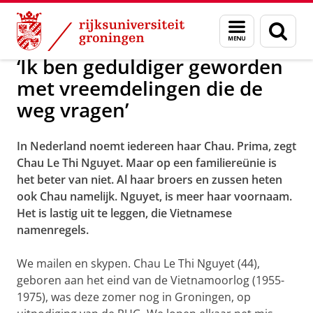
Skip
Skip
Over ons
Actueel
Nieuws
Worldwide Newsletter
Menu
Zoek
to
to
en
Content
Navigation
zoeken
‘Ik ben geduldiger geworden
met vreemdelingen die de
weg vragen’
In Nederland noemt iedereen haar Chau. Prima, zegt
Chau Le Thi Nguyet. Maar op een familiereünie is
het beter van niet. Al haar broers en zussen heten
ook Chau namelijk. Nguyet, is meer haar voornaam.
Het is lastig uit te leggen, die Vietnamese
namenregels.
We mailen en skypen. Chau Le Thi Nguyet (44),
geboren aan het eind van de Vietnamoorlog (1955-
1975), was deze zomer nog in Groningen, op