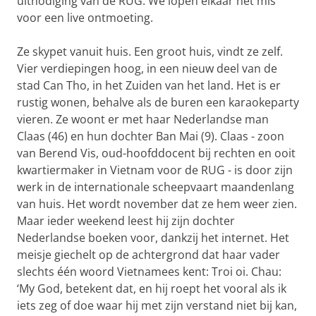
uitnodiging van de RUG. We lopen elkaar net mis
voor een live ontmoeting.
Ze skypet vanuit huis. Een groot huis, vindt ze zelf.
Vier verdiepingen hoog, in een nieuw deel van de
stad Can Tho, in het Zuiden van het land. Het is er
rustig wonen, behalve als de buren een karaokeparty
vieren. Ze woont er met haar Nederlandse man
Claas (46) en hun dochter Ban Mai (9). Claas - zoon
van Berend Vis, oud-hoofddocent bij rechten en ooit
kwartiermaker in Vietnam voor de RUG - is door zijn
werk in de internationale scheepvaart maandenlang
van huis. Het wordt november dat ze hem weer zien.
Maar ieder weekend leest hij zijn dochter
Nederlandse boeken voor, dankzij het internet. Het
meisje giechelt op de achtergrond dat haar vader
slechts één woord Vietnamees kent: Troi oi. Chau:
‘My God, betekent dat, en hij roept het vooral als ik
iets zeg of doe waar hij met zijn verstand niet bij kan,