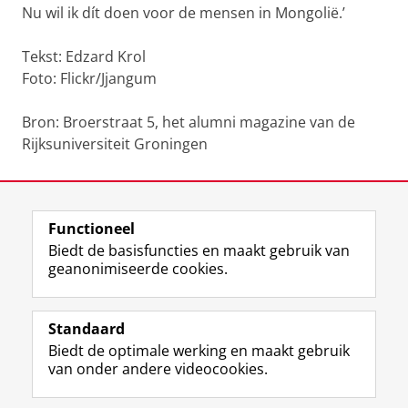
Nu wil ik dít doen voor de mensen in Mongolië.’
Tekst: Edzard Krol
Foto: Flickr/Jjangum
Bron: Broerstraat 5, het alumni magazine van de
Rijksuniversiteit Groningen
Laatst gewijzigd:
19 maart 2020 10:17
Functioneel
View this page in:
English
Biedt de basisfuncties en maakt gebruik van
geanonimiseerde cookies.
F
L
R
I
Y
Volg de RUG
a
i
S
n
o
Standaard
c
n
S
s
u
Biedt de optimale werking en maakt gebruik
e
k
-
t
T
Studiekiezers
van onder andere videocookies.
b
e
f
a
u
Maatschappij/bedrijven
o
d
e
g
b