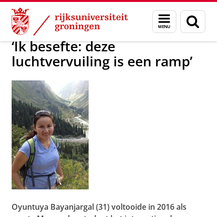
Skip
Skip
Over ons
Actueel
Nieuws
Worldwide Newsletter
Menu
Zoek
to
to
en
Content
Navigation
zoeken
‘Ik besefte: deze
luchtvervuiling is een ramp’
Oyuntuya Bayanjargal (31) voltooide in 2016 als