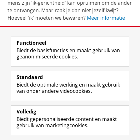
mens zijn 'ik-gerichtheid' kan opruimen om de ander
te ontvangen. Maar raak je dan niet jezelf kwijt?
Hoeveel 'ik' moeten we bewaren?
Meer informatie
Deel dit
Facebook
LinkedIn
Functioneel
Biedt de basisfuncties en maakt gebruik van
geanonimiseerde cookies.
F
L
R
I
Y
Volg de RUG
a
i
S
n
o
Standaard
c
n
S
s
u
Biedt de optimale werking en maakt gebruik
e
k
-
t
T
Studiekiezers
van onder andere videocookies.
b
e
f
a
u
Maatschappij/bedrijven
o
d
e
g
b
o
I
e
r
e
Alumni
k
n
d
a
-
Volledig
p
-
R
m
k
Biedt gepersonaliseerde content en maakt
Over ons
a
p
i
-
a
gebruik van marketingcookies.
g
a
j
a
n
i
g
k
c
a