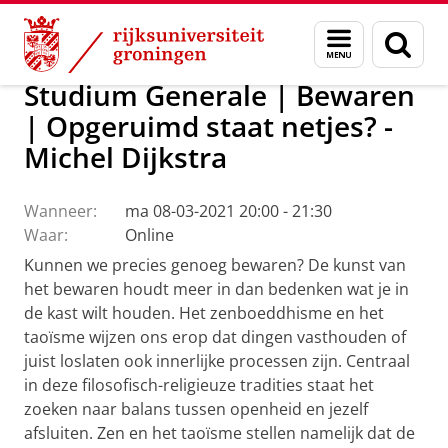
Skip
Skip
Over ons
Actueel
Evenementen
Menu
Zoek
to
to
en
Content
Navigation
zoeken
Studium Generale | Bewaren
| Opgeruimd staat netjes? -
Michel Dijkstra
Wanneer:
ma 08-03-2021 20:00 - 21:30
Waar:
Online
Kunnen we precies genoeg bewaren? De kunst van
het bewaren houdt meer in dan bedenken wat je in
de kast wilt houden. Het zenboeddhisme en het
taoïsme wijzen ons erop dat dingen vasthouden of
juist loslaten ook innerlijke processen zijn. Centraal
in deze filosofisch-religieuze tradities staat het
zoeken naar balans tussen openheid en jezelf
afsluiten. Zen en het taoïsme stellen namelijk dat de