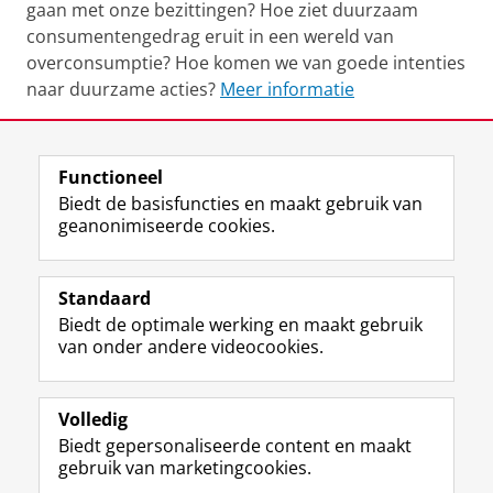
gaan met onze bezittingen? Hoe ziet duurzaam
consumentengedrag eruit in een wereld van
overconsumptie? Hoe komen we van goede intenties
naar duurzame acties?
Meer informatie
Deel dit
Facebook
LinkedIn
Functioneel
Biedt de basisfuncties en maakt gebruik van
geanonimiseerde cookies.
F
L
R
I
Y
Volg de RUG
a
i
S
n
o
Standaard
c
n
S
s
u
Biedt de optimale werking en maakt gebruik
e
k
-
t
T
Studiekiezers
van onder andere videocookies.
b
e
f
a
u
Maatschappij/bedrijven
o
d
e
g
b
o
I
e
r
e
Alumni
k
n
d
a
-
Volledig
p
-
R
m
k
Biedt gepersonaliseerde content en maakt
Over ons
a
p
i
-
a
gebruik van marketingcookies.
g
a
j
a
n