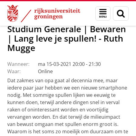
Skip
Skip
Over ons
Actueel
Evenementen
Menu
Zoek
to
to
en
Content
Navigation
zoeken
Studium Generale | Bewaren
| Lang leve je spullen! - Ruth
Mugge
Wanneer:
ma 15-03-2021 20:00 - 21:30
Waar:
Online
Dat zakmes van opa gaat al decennia mee, maar
iedere paar jaar hebben we een nieuwe smartphone
nodig. Met sommige spullen lijken we eeuwig te
kunnen doen, terwijl andere dingen snel in verval
raken of oninteressant worden en voortijdig
vervangen worden. En dat terwijl de milieuimpact
van bewust omgaan met spullen enorm groot is.
Waarom is het soms zo moeilijk om duurzaam om te