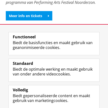
programma van Performing Arts Festival Noorderzon.
Meer info en tickets
Deel dit
Facebook
LinkedIn
Functioneel
Biedt de basisfuncties en maakt gebruik van
geanonimiseerde cookies.
F
L
R
I
Y
Volg de RUG
a
i
S
n
o
Standaard
c
n
S
s
u
Biedt de optimale werking en maakt gebruik
e
k
-
t
T
Studiekiezers
van onder andere videocookies.
b
e
f
a
u
Maatschappij/bedrijven
o
d
e
g
b
o
I
e
r
e
Alumni
k
n
d
a
-
Volledig
p
-
R
m
k
Biedt gepersonaliseerde content en maakt
Over ons
a
p
i
-
a
gebruik van marketingcookies.
g
a
j
a
n