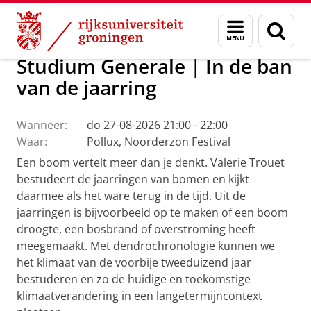
Skip
Skip
Over ons
Actueel
Evenementen
Menu
Zoek
to
to
en
Content
Navigation
zoeken
Studium Generale | In de ban
van de jaarring
Wanneer:
do 27-08-2026 21:00 - 22:00
Waar:
Pollux, Noorderzon Festival
Een boom vertelt meer dan je denkt. Valerie Trouet
bestudeert de jaarringen van bomen en kijkt
daarmee als het ware terug in de tijd. Uit de
jaarringen is bijvoorbeeld op te maken of een boom
droogte, een bosbrand of overstroming heeft
meegemaakt. Met dendrochronologie kunnen we
het klimaat van de voorbije tweeduizend jaar
bestuderen en zo de huidige en toekomstige
klimaatverandering in een langetermijncontext