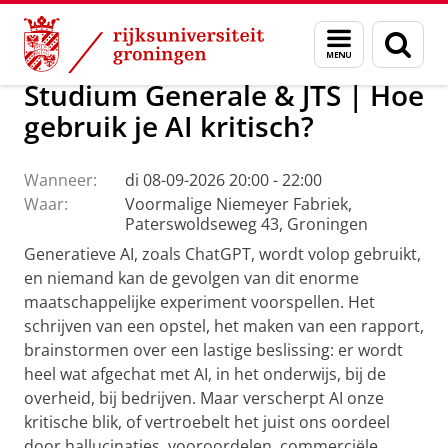
Skip
Skip
Over ons
Actueel
Evenementen
Menu
Zoek
to
to
en
Content
Navigation
zoeken
Studium Generale & JTS | Hoe
gebruik je AI kritisch?
Wanneer:
di 08-09-2026 20:00 - 22:00
Waar:
Voormalige Niemeyer Fabriek,
Paterswoldseweg 43, Groningen
Generatieve AI, zoals ChatGPT, wordt volop gebruikt,
en niemand kan de gevolgen van dit enorme
maatschappelijke experiment voorspellen. Het
schrijven van een opstel, het maken van een rapport,
brainstormen over een lastige beslissing: er wordt
heel wat afgechat met AI, in het onderwijs, bij de
overheid, bij bedrijven. Maar verscherpt AI onze
kritische blik, of vertroebelt het juist ons oordeel
door hallucinaties, vooroordelen, commerciële