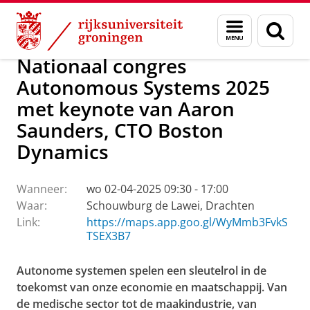
Skip
Skip
Over ons
Actueel
Evenementen
Menu
Zoek
to
to
en
Content
Navigation
zoeken
Nationaal congres
Autonomous Systems 2025
met keynote van Aaron
Saunders, CTO Boston
Dynamics
Wanneer:
wo 02-04-2025 09:30 - 17:00
Waar:
Schouwburg de Lawei, Drachten
Link:
https://maps.app.goo.gl/WyMmb3FvkS
TSEX3B7
Autonome systemen spelen een sleutelrol in de
toekomst van onze economie en maatschappij. Van
de medische sector tot de maakindustrie, van