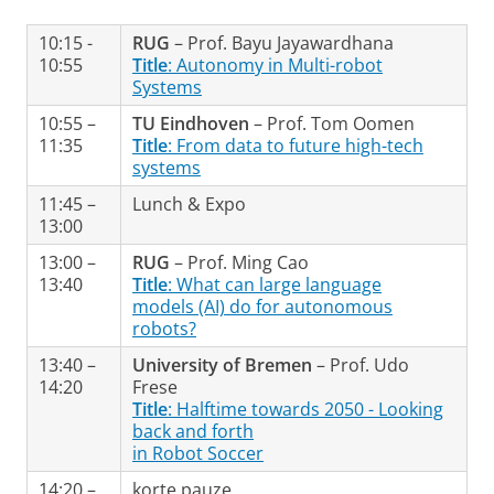
10:15 -
RUG
– Prof. Bayu Jayawardhana
10:55
Title
: Autonomy in Multi-robot
Systems
10:55 –
TU Eindhoven
– Prof. Tom Oomen
11:35
Title
: From data to future high-tech
systems
11:45 –
Lunch & Expo
13:00
13:00 –
RUG
– Prof. Ming Cao
13:40
Title
: What can large language
models (AI) do for autonomous
robots?
13:40 –
University of Bremen
– Prof. Udo
14:20
Frese
Title
: Halftime towards 2050 - Looking
back and forth
in Robot Soccer
14:20 –
korte pauze