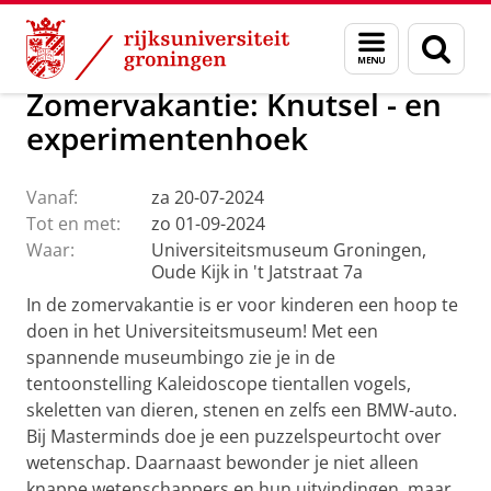
Skip
Skip
Over ons
Actueel
Evenementen
Menu
Zoek
to
to
en
Content
Navigation
zoeken
Zomervakantie: Knutsel - en
experimentenhoek
Vanaf:
za 20-07-2024
Tot en met:
zo 01-09-2024
Waar:
Universiteitsmuseum Groningen,
Oude Kijk in 't Jatstraat 7a
In de zomervakantie is er voor kinderen een hoop te
doen in het Universiteitsmuseum! Met een
spannende museumbingo zie je in de
tentoonstelling Kaleidoscope tientallen vogels,
skeletten van dieren, stenen en zelfs een BMW-auto.
Bij Masterminds doe je een puzzelspeurtocht over
wetenschap. Daarnaast bewonder je niet alleen
knappe wetenschappers en hun uitvindingen, maar