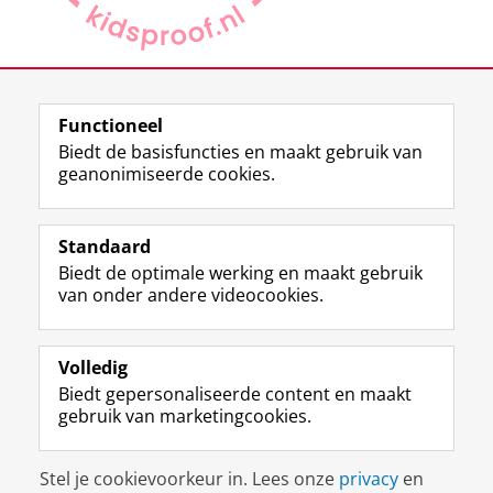
Deel dit
Facebook
LinkedIn
Functioneel
Biedt de basisfuncties en maakt gebruik van
geanonimiseerde cookies.
F
L
R
I
Y
Volg de RUG
a
i
S
n
o
Standaard
c
n
S
s
u
Biedt de optimale werking en maakt gebruik
e
k
-
t
T
Studiekiezers
van onder andere videocookies.
b
e
f
a
u
Maatschappij/bedrijven
o
d
e
g
b
o
I
e
r
e
Alumni
k
n
d
a
-
Volledig
p
-
R
m
k
Biedt gepersonaliseerde content en maakt
Over ons
a
p
i
-
a
gebruik van marketingcookies.
g
a
j
a
n
i
g
k
c
a
Disclaimer & Copyright
Privacy
Cookies
n
i
s
c
a
Stel je cookievoorkeur in. Lees onze
privacy
en
Inloggen