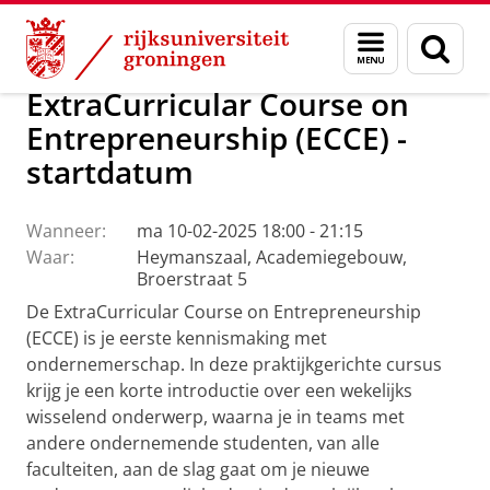
Skip
Skip
Over ons
Actueel
Evenementen
Menu
Zoek
to
to
en
Content
Navigation
zoeken
ExtraCurricular Course on
Entrepreneurship (ECCE) -
startdatum
Wanneer:
ma 10-02-2025 18:00 - 21:15
Waar:
Heymanszaal, Academiegebouw,
Broerstraat 5
De ExtraCurricular Course on Entrepreneurship
(ECCE) is je eerste kennismaking met
ondernemerschap. In deze praktijkgerichte cursus
krijg je een korte introductie over een wekelijks
wisselend onderwerp, waarna je in teams met
andere ondernemende studenten, van alle
faculteiten, aan de slag gaat om je nieuwe