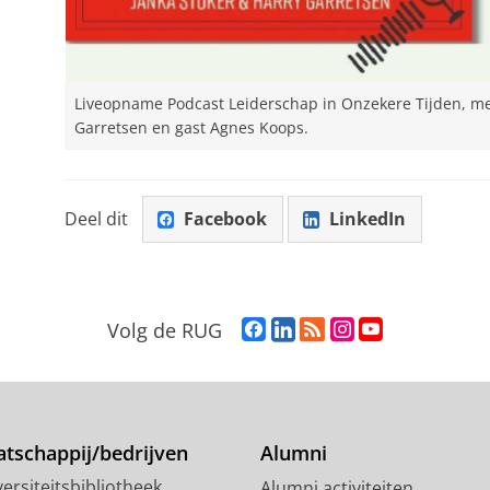
Liveopname Podcast Leiderschap in Onzekere Tijden, me
Garretsen en gast Agnes Koops.
Deel dit
Facebook
LinkedIn
F
L
R
I
Y
Volg de RUG
a
i
S
n
o
c
n
S
s
u
e
k
-
t
T
b
e
f
a
u
o
d
e
g
b
tschappij/bedrijven
Alumni
o
I
e
r
e
ersiteitsbibliotheek
Alumni activiteiten