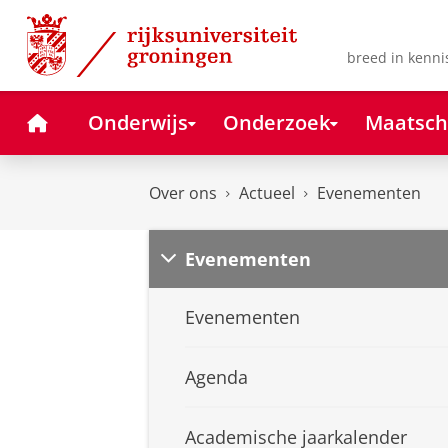
Skip
Skip
to
to
Content
Navigation
breed in kenni
Home
Onderwijs
Onderzoek
Maatsch
Over ons
Actueel
Evenementen
Evenementen
Evenementen
Agenda
Academische jaarkalender