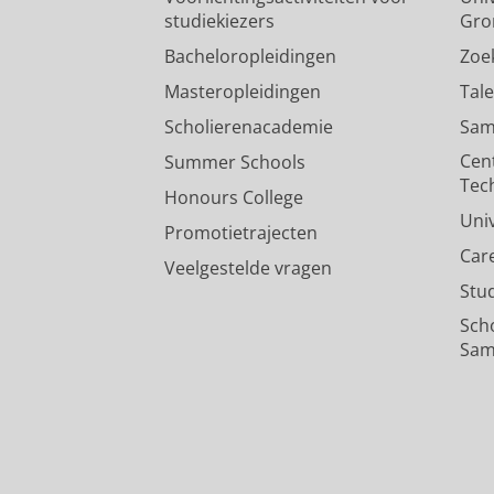
studiekiezers
Gro
Bacheloropleidingen
Zoe
Masteropleidingen
Tal
Scholierenacademie
Sam
Cen
Summer Schools
Tec
Honours College
Uni
Promotietrajecten
Car
Veelgestelde vragen
Stu
Sch
Sam