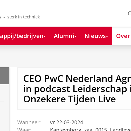
C
s - sterk in techniek
appij/bedrijven
Alumni
Nieuws
Over
CEO PwC Nederland Ag
in podcast Leiderschap 
Onzekere Tijden Live
Wanneer:
vr 22-03-2024
Waar:
Kapteynborg, zaal 0015, Landlev