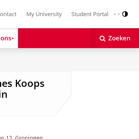
ontact
My University
Student Portal
Contr
Nederlands
English
 ons
Zoeken
nes Koops
in
en 12, Groningen