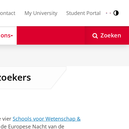
ontact
My University
Student Portal
Contr
Nederlands
English
 ons
Zoeken
zoekers
 vier
Schools voor Wetenschap &
de Europese Nacht van de