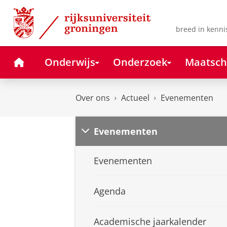
Skip
Skip
to
to
Content
Navigation
breed in kenni
Home
Onderwijs
Onderzoek
Maatsch
Over ons
Actueel
Evenementen
Evenementen
Evenementen
Agenda
Academische jaarkalender