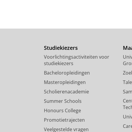
Studiekiezers
Maa
Voorlichtingsactiviteiten voor
Univ
studiekiezers
Gro
Bacheloropleidingen
Zoe
Masteropleidingen
Tal
Scholierenacademie
Sam
Cen
Summer Schools
Tec
Honours College
Uni
Promotietrajecten
Car
Veelgestelde vragen