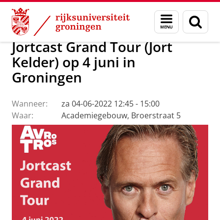
Skip
Skip
Over ons
Actueel
Evenementen
Menu
Zoek
to
to
en
Content
Navigation
zoeken
Jortcast Grand Tour (Jort
Kelder) op 4 juni in
Groningen
Wanneer:
za 04-06-2022 12:45 - 15:00
Waar:
Academiegebouw, Broerstraat 5