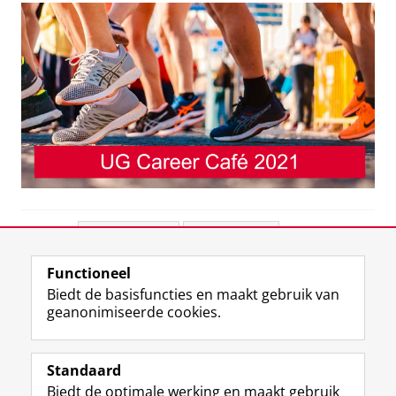
Deel dit
Facebook
LinkedIn
Functioneel
View this page in:
English
Biedt de basisfuncties en maakt gebruik van
geanonimiseerde cookies.
F
L
R
I
Y
Volg de RUG
a
i
S
n
o
Standaard
c
n
S
s
u
Biedt de optimale werking en maakt gebruik
e
k
-
t
T