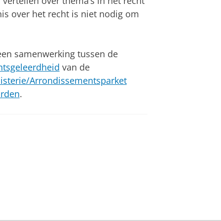
n vertellen over thema’s in het recht
s over het recht is niet nodig om
 een samenwerking tussen de
chtsgeleerdheid
van de
sterie/Arrondissementsparket
orden
.