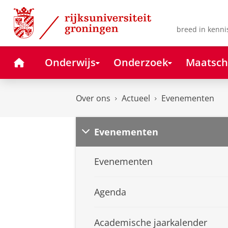
Skip
Skip
to
to
Content
Navigation
breed in kenni
Home
Onderwijs
Onderzoek
Maatsch
Over ons
Actueel
Evenementen
Evenementen
Evenementen
Agenda
Academische jaarkalender