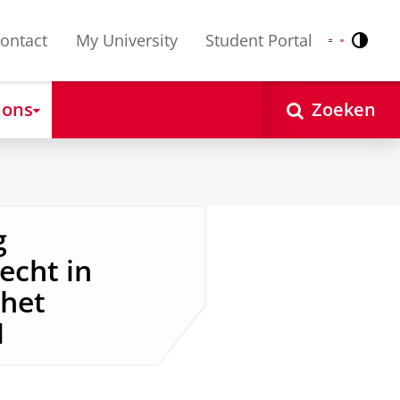
ontact
My University
Student Portal
Contr
Nederlands
English
 ons
Zoeken
g
echt in
 het
1