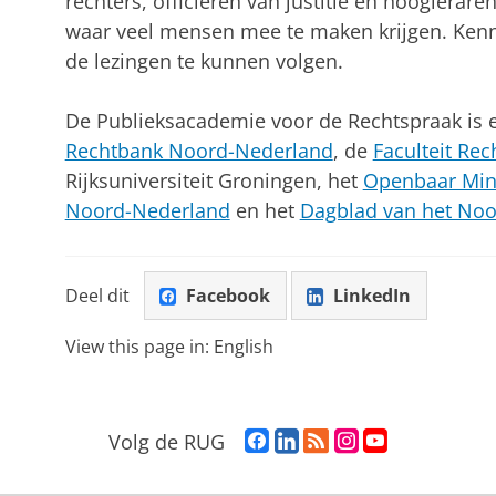
rechters, officieren van justitie en hooglerare
waar veel mensen mee te maken krijgen. Kenni
de lezingen te kunnen volgen.
De Publieksacademie voor de Rechtspraak is
Rechtbank Noord-Nederland
, de
Faculteit Re
Rijksuniversiteit Groningen, het
Openbaar Mini
Noord-Nederland
en het
Dagblad van het No
Deel dit
Facebook
LinkedIn
View this page in:
English
F
L
R
I
Y
Volg de RUG
a
i
S
n
o
c
n
S
s
u