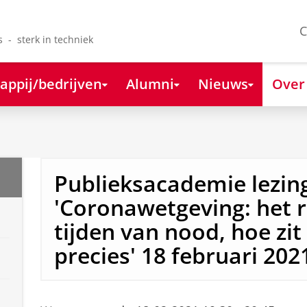
C
s - sterk in techniek
appij/bedrijven
Alumni
Nieuws
Over
Publieksacademie lezin
'Coronawetgeving: het r
tijden van nood, hoe zit
precies' 18 februari 202