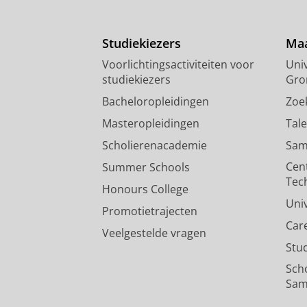
Studiekiezers
Maa
Voorlichtingsactiviteiten voor
Univ
studiekiezers
Gro
Bacheloropleidingen
Zoe
Masteropleidingen
Tal
Scholierenacademie
Sam
Cen
Summer Schools
Tec
Honours College
Uni
Promotietrajecten
Car
Veelgestelde vragen
Stu
Sch
Sam