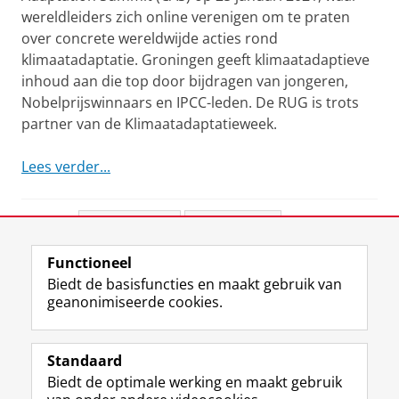
wereldleiders zich online verenigen om te praten
over concrete wereldwijde acties rond
klimaatadaptatie. Groningen geeft klimaatadaptieve
inhoud aan die top door bijdragen van jongeren,
Nobelprijswinnaars en IPCC-leden. De RUG is trots
partner van de Klimaatadaptatieweek.
Lees verder...
Deel dit
Facebook
LinkedIn
Functioneel
View this page in:
English
Biedt de basisfuncties en maakt gebruik van
geanonimiseerde cookies.
F
L
R
I
Y
Volg de RUG
a
i
S
n
o
Standaard
c
n
S
s
u
Biedt de optimale werking en maakt gebruik
e
k
-
t
T
Studiekiezers