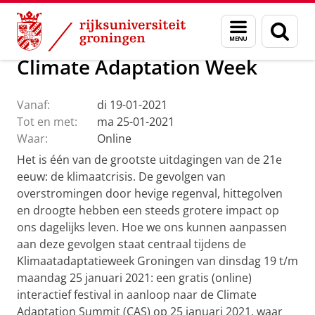
Skip
Skip
Over ons
Actueel
Evenementen
Menu
Zoek
to
to
en
Content
Navigation
zoeken
Climate Adaptation Week
Vanaf:
di 19-01-2021
Tot en met:
ma 25-01-2021
Waar:
Online
Het is één van de grootste uitdagingen van de 21e
eeuw: de klimaatcrisis. De gevolgen van
overstromingen door hevige regenval, hittegolven
en droogte hebben een steeds grotere impact op
ons dagelijks leven. Hoe we ons kunnen aanpassen
aan deze gevolgen staat centraal tijdens de
Klimaatadaptatieweek Groningen van dinsdag 19 t/m
maandag 25 januari 2021: een gratis (online)
interactief festival in aanloop naar de Climate
Adaptation Summit (CAS) op 25 januari 2021, waar