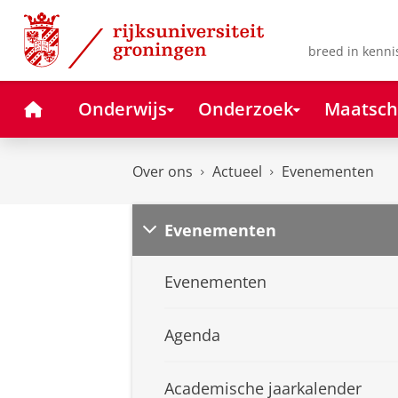
Skip
Skip
to
to
Content
Navigation
breed in kenni
Home
Onderwijs
Onderzoek
Maatsch
Over ons
Actueel
Evenementen
Evenementen
Evenementen
Agenda
Academische jaarkalender