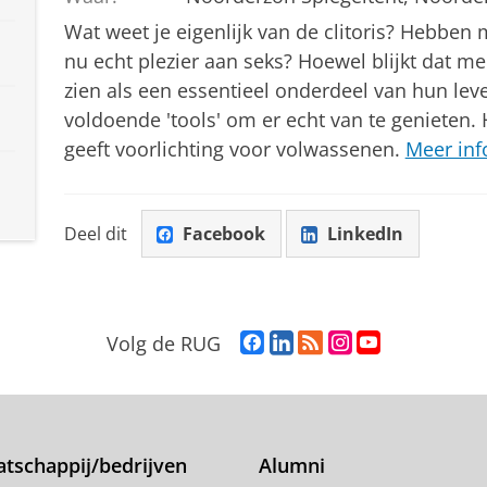
Wat weet je eigenlijk van de clitoris? Hebben 
nu echt plezier aan seks? Hoewel blijkt dat men
zien als een essentieel onderdeel van hun lev
voldoende 'tools' om er echt van te genieten.
geeft voorlichting voor volwassenen.
Meer inf
Deel dit
Facebook
LinkedIn
F
L
R
I
Y
Volg de RUG
a
i
S
n
o
c
n
S
s
u
e
k
-
t
T
b
e
f
a
u
o
d
e
g
b
tschappij/bedrijven
Alumni
o
I
e
r
e