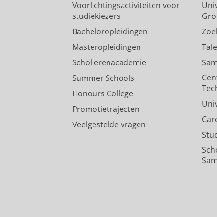
Voorlichtingsactiviteiten voor
Univ
studiekiezers
Gro
Bacheloropleidingen
Zoe
Masteropleidingen
Tal
Scholierenacademie
Sam
Cen
Summer Schools
Tec
Honours College
Uni
Promotietrajecten
Car
Veelgestelde vragen
Stu
Sch
Sam