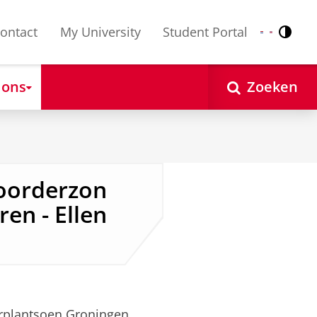
ontact
My University
Student Portal
Contr
Nederlands
English
 ons
Zoeken
oorderzon
ren - Ellen
rplantsoen Groningen