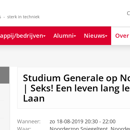
C
s - sterk in techniek
appij/bedrijven
Alumni
Nieuws
Over
Studium Generale op N
| Seks! Een leven lang le
Laan
Wanneer:
zo 18-08-2019 20:30 - 22:00
Waar:
Noorderzon Spiegeltent, Noorde