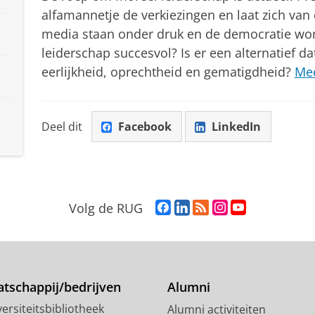
alfamannetje de verkiezingen en laat zich van
media staan onder druk en de democratie wor
leiderschap succesvol? Is er een alternatief d
eerlijkheid, oprechtheid en gematigdheid?
Mee
Deel dit
Facebook
LinkedIn
F
L
R
I
Y
Volg de RUG
a
i
S
n
o
c
n
S
s
u
e
k
-
t
T
b
e
f
a
u
o
d
e
g
b
tschappij/bedrijven
Alumni
o
I
e
r
e
ersiteitsbibliotheek
Alumni activiteiten