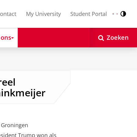
ontact
My University
Student Portal
Contr
Nederlands
English
 ons
Zoeken
reel
ninkmeijer
 Groningen
esident Trump won als