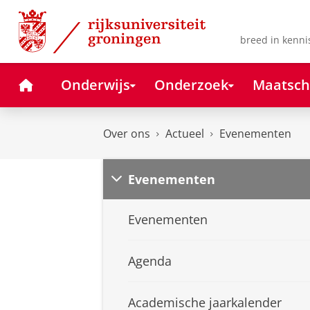
Skip
Skip
to
to
Content
Navigation
breed in kenni
Home
Onderwijs
Onderzoek
Maatsch
Over ons
Actueel
Evenementen
Evenementen
Evenementen
Agenda
Academische jaarkalender