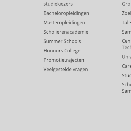
studiekiezers
Gro
Bacheloropleidingen
Zoe
Masteropleidingen
Tal
Scholierenacademie
Sam
Cen
Summer Schools
Tec
Honours College
Uni
Promotietrajecten
Car
Veelgestelde vragen
Stu
Sch
Sam