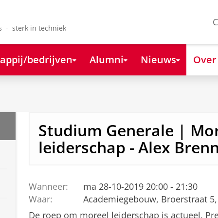
C
s - sterk in techniek
appij/bedrijven
Alumni
Nieuws
Over
Studium Generale | Mo
leiderschap - Alex Bren
Wanneer:
ma 28-10-2019 20:00 - 21:30
Waar:
Academiegebouw, Broerstraat 5,
De roep om moreel leiderschap is actueel. Pr