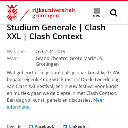
Skip
Skip
Over ons
Actueel
Evenementen
Menu
Zoek
to
to
en
Content
Navigation
zoeken
Studium Generale | Clash
XXL | Clash Context
Wanneer:
zo 07-04-2019
Waar:
Grand Theatre, Grote Markt 35,
Groningen
Wat gebeurt er in je hoofd als je naar kunst kijkt? Wie
bepaalt eigenlijk nog wat kunst is? Op de tweede dag
van Clash XXL Festival, een nieuw festival voor kunst
en muziek, gaan we de diepte in met Clash Context.
Een dag vol kunst, panels en discussies.
Meer
informatie
Deel dit
Facebook
LinkedIn