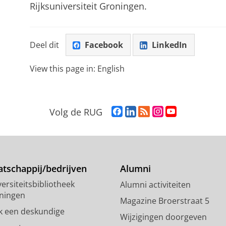
Rijksuniversiteit Groningen.
Deel dit
Facebook
LinkedIn
View this page in:
English
F
L
R
I
Y
Volg de RUG
a
i
S
n
o
c
n
S
s
u
e
k
-
t
T
b
e
f
a
u
o
d
e
g
b
tschappij/bedrijven
Alumni
o
I
e
r
e
ersiteitsbibliotheek
Alumni activiteiten
k
n
d
a
-
ningen
p
-
R
m
k
Magazine Broerstraat 5
a
p
i
-
a
k een deskundige
Wijzigingen doorgeven
g
a
j
a
n