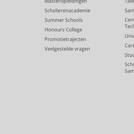
Masteropleidingen
Tal
Scholierenacademie
Sam
Cen
Summer Schools
Tec
Honours College
Uni
Promotietrajecten
Car
Veelgestelde vragen
Stu
Sch
Sam