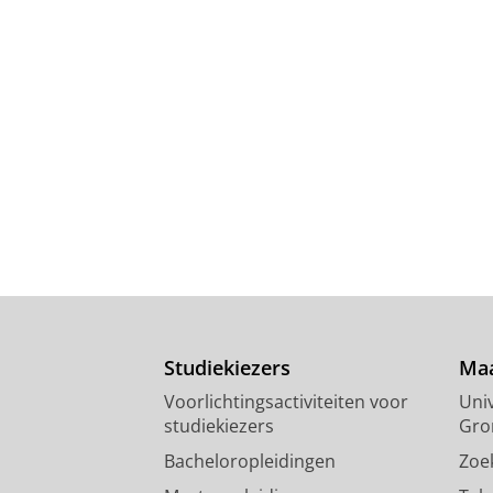
Studiekiezers
Maa
Voorlichtingsactiviteiten voor
Univ
studiekiezers
Gro
Bacheloropleidingen
Zoe