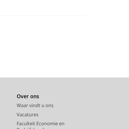
Over ons
Waar vindt u ons
Vacatures
Faculteit Economie en