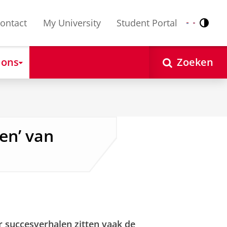
ontact
My University
Student Portal
Contr
Nederlands
English
 ons
Zoeken
en’ van
 succesverhalen zitten vaak de