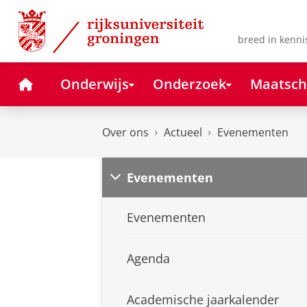
Skip
Skip
to
to
Content
Navigation
breed in kenni
Home
Onderwijs
Onderzoek
Maatsch
Over ons
Actueel
Evenementen
Evenementen
Evenementen
Agenda
Academische jaarkalender