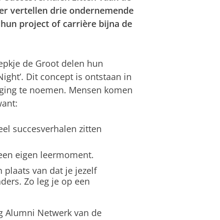
r vertellen drie ondernemende
un project of carrière bijna de
epkje de Groot delen hun
ight’. Dit concept is ontstaan in
weging te noemen. Mensen komen
want:
el succesverhalen zitten
 een eigen leermoment.
plaats van dat je jezelf
ders. Zo leg je op een
g Alumni Netwerk van de