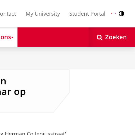
ontact
My University
Student Portal
Contr
Nederlands
English
 ons
Zoeken
in
aar op
ng Herman Colleniusstraat)