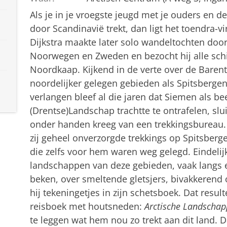
Als je in je vroegste jeugd met je ouders en 
door Scandinavië trekt, dan ligt het toendra-vi
Dijkstra maakte later solo wandeltochten door
Noorwegen en Zweden en bezocht hij alle sch
Noordkaap. Kijkend in de verte over de Barents
noordelijker gelegen gebieden als Spitsberge
verlangen bleef al die jaren dat Siemen als be
(Drentse)Landschap trachtte te ontrafelen, sl
onder handen kreeg van een trekkingsbureau. 
zij geheel onverzorgde trekkings op Spitsberg
die zelfs voor hem waren weg gelegd. Eindelijk
landschappen van deze gebieden, vaak langs
beken, over smeltende gletsjers, bivakkerend
hij tekeningetjes in zijn schetsboek. Dat result
reisboek met houtsneden:
Arctische Landscha
te leggen wat hem nou zo trekt aan dit land. Da