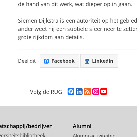
de hand van dit werk, wat dieper op in gaan.
Siemen Dijkstra is een autoriteit op het gebi
ander weet hij een subtiele sfeer neer te zett
grote rijkdom aan details.
Deel dit
Facebook
LinkedIn
F
L
R
I
Y
Volg de RUG
a
i
S
n
o
c
n
S
s
u
e
k
-
t
T
b
e
f
a
u
o
d
e
g
b
tschappij/bedrijven
Alumni
o
I
e
r
e
ersiteitsbibliotheek
Alumni activiteiten