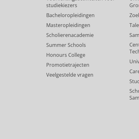
studiekiezers
Gro
Bacheloropleidingen
Zoe
Masteropleidingen
Tal
Scholierenacademie
Sam
Cen
Summer Schools
Tec
Honours College
Uni
Promotietrajecten
Car
Veelgestelde vragen
Stu
Sch
Sam