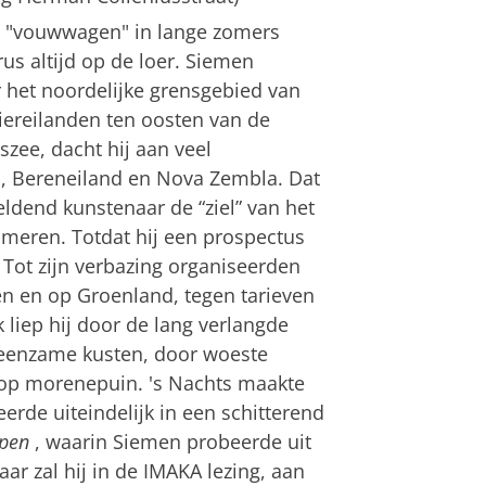
de "vouwwagen" in lange zomers
rus altijd op de loer. Siemen
 het noordelijke grensgebied van
iereilanden ten oosten van de
zee, dacht hij aan veel
n, Bereneiland en Nova Zembla. Dat
eldend kunstenaar de “ziel” van het
uimeren. Totdat hij een prospectus
Tot zijn verbazing organiseerden
en en op Groenland, tegen tarieven
 liep hij door de lang verlangde
 eenzame kusten, door woeste
 op morenepuin. 's Nachts maakte
eerde uiteindelijk in een schitterend
ppen
, waarin Siemen probeerde uit
ar zal hij in de IMAKA lezing, aan