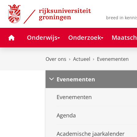
Skip
Skip
to
to
Content
Navigation
breed in kenni
Home
Onderwijs
Onderzoek
Maatsch
Over ons
Actueel
Evenementen
Evenementen
Evenementen
Agenda
Academische jaarkalender