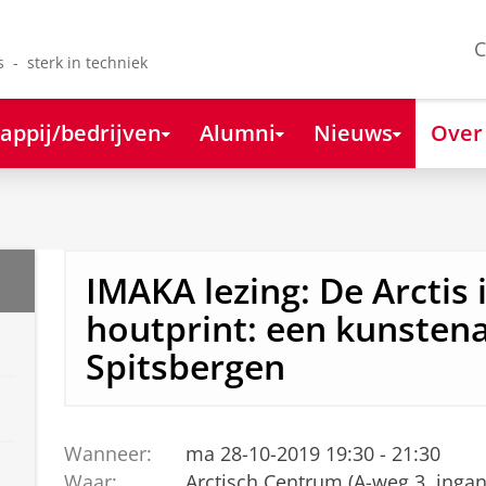
C
s - sterk in techniek
appij/bedrijven
Alumni
Nieuws
Over
IMAKA lezing: De Arctis 
houtprint: een kunsten
Spitsbergen
Wanneer:
ma 28-10-2019 19:30 - 21:30
Waar:
Arctisch Centrum (A-weg 3, inga