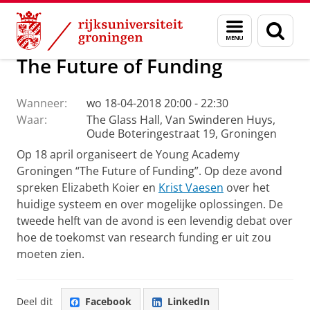
Skip
Skip
Over ons
Actueel
Evenementen
Menu
Zoek
to
to
en
Content
Navigation
zoeken
The Future of Funding
Wanneer:
wo 18-04-2018 20:00 - 22:30
Waar:
The Glass Hall, Van Swinderen Huys,
Oude Boteringestraat 19, Groningen
Op 18 april organiseert de Young Academy
Groningen “The Future of Funding”. Op deze avond
spreken Elizabeth Koier en
Krist Vaesen
over het
huidige systeem en over mogelijke oplossingen. De
tweede helft van de avond is een levendig debat over
hoe de toekomst van research funding er uit zou
moeten zien.
Deel dit
Facebook
LinkedIn