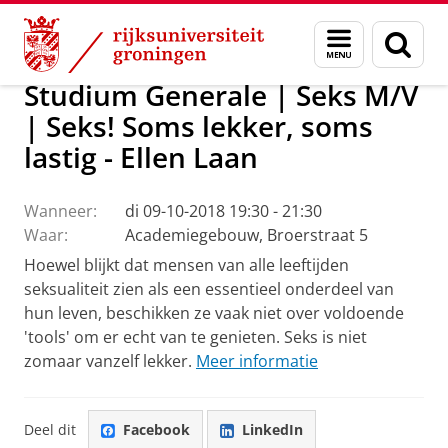
Skip
Skip
Over ons
Actueel
Evenementen
Menu
Zoek
to
to
en
Content
Navigation
zoeken
Studium Generale | Seks M/V
| Seks! Soms lekker, soms
lastig - Ellen Laan
Wanneer:
di 09-10-2018 19:30 - 21:30
Waar:
Academiegebouw, Broerstraat 5
Hoewel blijkt dat mensen van alle leeftijden
seksualiteit zien als een essentieel onderdeel van
hun leven, beschikken ze vaak niet over voldoende
'tools' om er echt van te genieten. Seks is niet
zomaar vanzelf lekker.
Meer informatie
Deel dit
Facebook
LinkedIn