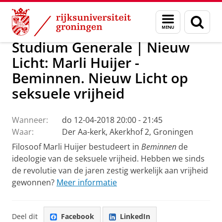
Skip
Skip
Over ons
Actueel
Evenementen
Menu
Zoek
to
to
en
Content
Navigation
zoeken
Studium Generale | Nieuw
Licht: Marli Huijer -
Beminnen. Nieuw Licht op
seksuele vrijheid
Wanneer:
do 12-04-2018 20:00 - 21:45
Waar:
Der Aa-kerk, Akerkhof 2, Groningen
Filosoof Marli Huijer bestudeert in
Beminnen
de
ideologie van de seksuele vrijheid. Hebben we sinds
de revolutie van de jaren zestig werkelijk aan vrijheid
gewonnen?
Meer informatie
Deel dit
Facebook
LinkedIn