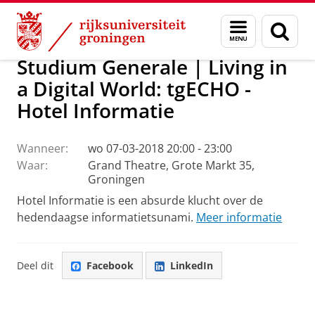
Skip
Skip
Over ons
Actueel
Evenementen
Menu
Zoek
to
to
en
Content
Navigation
zoeken
Studium Generale | Living in
a Digital World: tgECHO -
Hotel Informatie
Wanneer:
wo 07-03-2018 20:00 - 23:00
Waar:
Grand Theatre, Grote Markt 35,
Groningen
Hotel Informatie is een absurde klucht over de
hedendaagse informatietsunami.
Meer informatie
Deel dit
Facebook
LinkedIn