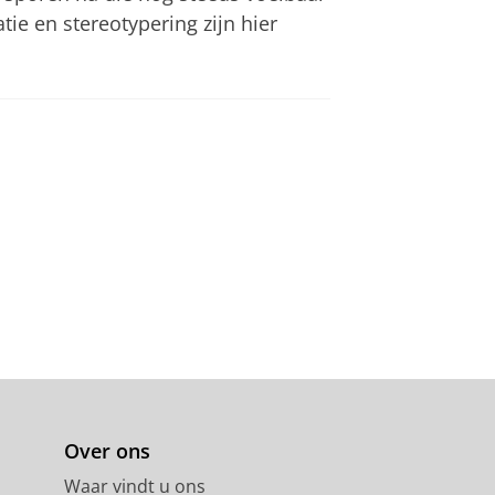
tie en stereotypering zijn hier
Over ons
Waar vindt u ons