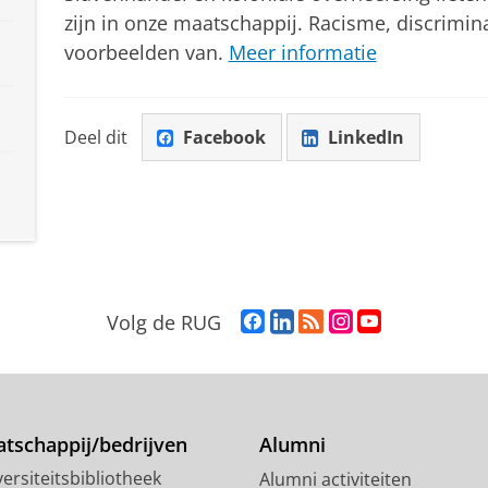
zijn in onze maatschappij. Racisme, discrimina
voorbeelden van.
Meer informatie
Deel dit
Facebook
LinkedIn
F
L
R
I
Y
Volg de RUG
a
i
S
n
o
c
n
S
s
u
e
k
-
t
T
b
e
f
a
u
o
d
e
g
b
tschappij/bedrijven
Alumni
o
I
e
r
e
ersiteitsbibliotheek
Alumni activiteiten