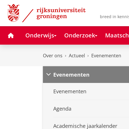
Skip
Skip
to
to
Content
Navigation
breed in kenni
Home
Onderwijs
Onderzoek
Maatsch
Over ons
Actueel
Evenementen
Evenementen
Evenementen
Agenda
Academische jaarkalender