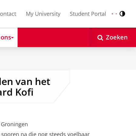
ontact
My University
Student Portal
Contr
Nederlands
English
 ons
Zoeken
en van het
ard Kofi
 Groningen
n sporen na die nog steeds voelbaar