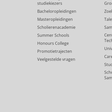
studiekiezers
Gro
Bacheloropleidingen
Zoe
Masteropleidingen
Tal
Scholierenacademie
Sam
Cen
Summer Schools
Tec
Honours College
Uni
Promotietrajecten
Car
Veelgestelde vragen
Stu
Sch
Sam