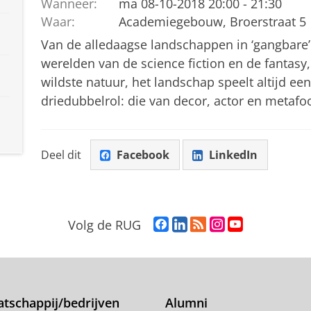
Wanneer:
ma 08-10-2018 20:00 - 21:30
Waar:
Academiegebouw, Broerstraat 5
Van de alledaagse landschappen in ‘gangbare’ 
werelden van de science fiction en de fantasy,
wildste natuur, het landschap speelt altijd een 
driedubbelrol: die van decor, actor en metafo
Deel dit
Facebook
LinkedIn
F
L
R
I
Y
Volg de RUG
a
i
S
n
o
c
n
S
s
u
e
k
-
t
T
b
e
f
a
u
o
d
e
g
b
tschappij/bedrijven
Alumni