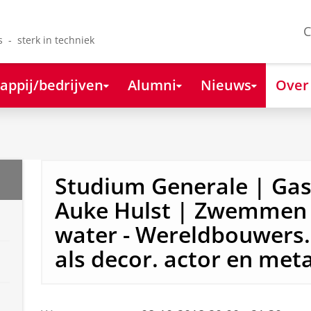
C
s - sterk in techniek
appij/bedrijven
Alumni
Nieuws
Over
Studium Generale | Gas
Auke Hulst | Zwemmen 
water - Wereldbouwers
als decor. actor en met