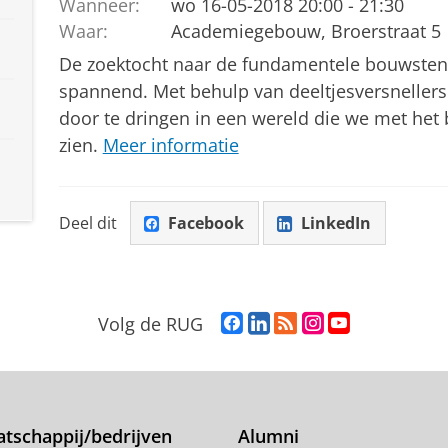
Wanneer:
wo 16-05-2018 20:00 - 21:30
Waar:
Academiegebouw, Broerstraat 5
De zoektocht naar de fundamentele bouwstene
spannend. Met behulp van deeltjesversnellers 
door te dringen in een wereld die we met het 
zien.
Meer informatie
Deel dit
Facebook
LinkedIn
F
L
R
I
Y
Volg de RUG
a
i
S
n
o
c
n
S
s
u
e
k
-
t
T
b
e
f
a
u
o
d
e
g
b
tschappij/bedrijven
Alumni