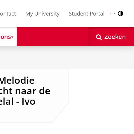
ontact
My University
Student Portal
Contr
Nederlands
English
 ons
Zoeken
Melodie
cht naar de
al - Ivo