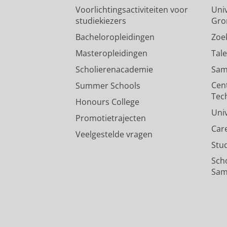
Voorlichtingsactiviteiten voor
Univ
studiekiezers
Gro
Bacheloropleidingen
Zoe
Masteropleidingen
Tal
Scholierenacademie
Sam
Cen
Summer Schools
Tec
Honours College
Uni
Promotietrajecten
Car
Veelgestelde vragen
Stu
Sch
Sam