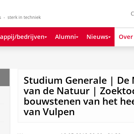
C
s - sterk in techniek
appij/bedrijven
Alumni
Nieuws
Over
Studium Generale | De 
van de Natuur | Zoekto
bouwstenen van het heel
van Vulpen