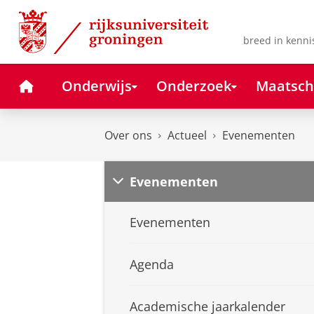
Skip
Skip
to
to
Content
Navigation
breed in kenni
Home
Onderwijs
Onderzoek
Maatsch
Over ons
Actueel
Evenementen
Evenementen
Evenementen
Agenda
Academische jaarkalender