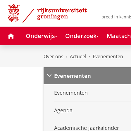
Skip
Skip
to
to
Content
Navigation
breed in kenni
Home
Onderwijs
Onderzoek
Maatsch
Over ons
Actueel
Evenementen
Evenementen
Evenementen
Agenda
Academische jaarkalender