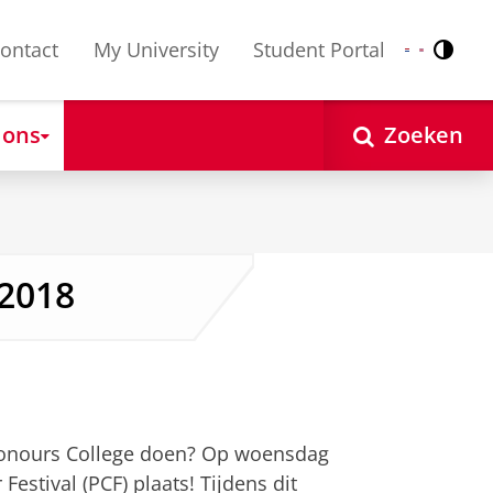
ontact
My University
Student Portal
Contr
Nederlands
English
 ons
Zoeken
 2018
 Honours College doen? Op woensdag
Festival (PCF) plaats! Tijdens dit