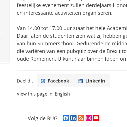
feestelijke evenement zullen derdejaars Honou
en interessante activiteiten organiseren.
Van 14.00 tot 17.00 uur staat het hele Academ
Daar laten de studenten zien wat zij hebben g
van hun Summerschool. Gedurende de middag z
die variëren van een pubquiz over de Brexit tot
oude Romeinen. U kunt naar binnen lopen om 
Deel dit
Facebook
LinkedIn
View this page in:
English
F
L
R
I
Y
Volg de RUG
a
i
S
n
o