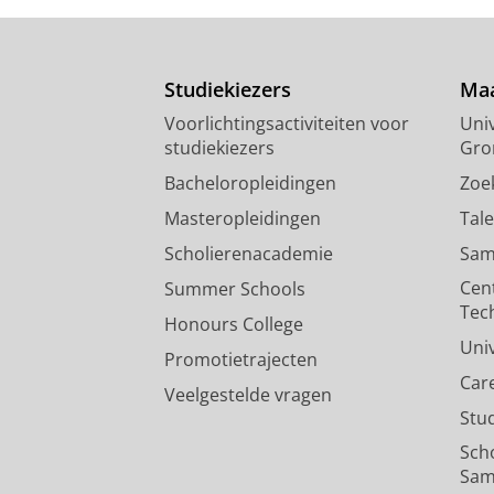
Studiekiezers
Maa
Voorlichtingsactiviteiten voor
Univ
studiekiezers
Gro
Bacheloropleidingen
Zoe
Masteropleidingen
Tal
Scholierenacademie
Sam
Cen
Summer Schools
Tec
Honours College
Uni
Promotietrajecten
Car
Veelgestelde vragen
Stu
Sch
Sam