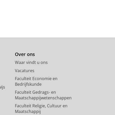
Over ons
Waar vindt u ons
Vacatures
Faculteit Economie en
Bedrijfskunde
ijs
Faculteit Gedrags- en
Maatschappijwetenschappen
Faculteit Religie, Cultuur en
Maatschappij