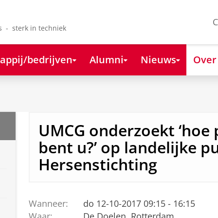
C
s - sterk in techniek
appij/bedrijven
Alumni
Nieuws
Over
UMCG onderzoekt ‘hoe 
bent u?’ op landelijke p
Hersenstichting
Wanneer:
do 12-10-2017 09:15 - 16:15
Waar:
De Doelen, Rotterdam