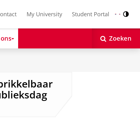
ontact
My University
Student Portal
Contr
Nederlands
English
 ons
Zoeken
prikkelbaar
ublieksdag