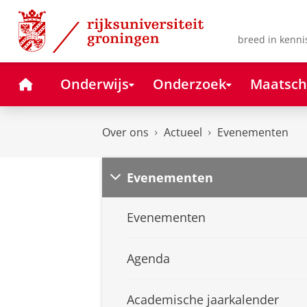
Skip
Skip
to
to
Content
Navigation
breed in kenni
Home
Onderwijs
Onderzoek
Maatsch
Over ons
Actueel
Evenementen
Evenementen
Evenementen
Agenda
Academische jaarkalender