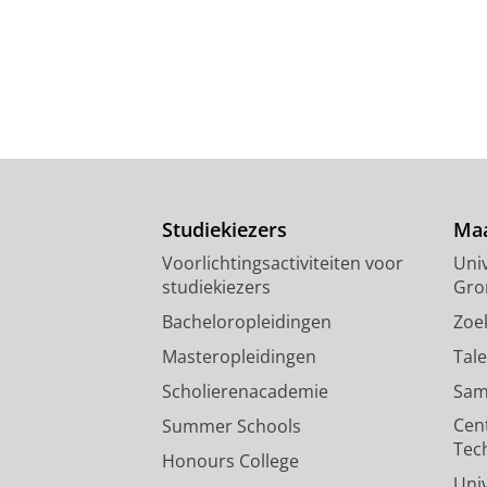
Studiekiezers
Maa
Voorlichtingsactiviteiten voor
Univ
studiekiezers
Gro
Bacheloropleidingen
Zoe
Masteropleidingen
Tal
Scholierenacademie
Sam
Cen
Summer Schools
Tec
Honours College
Uni