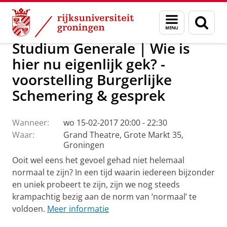
Skip
Skip
Over ons
Actueel
Evenementen
Menu
Zoek
to
to
en
Content
Navigation
zoeken
Studium Generale | Wie is
hier nu eigenlijk gek? -
voorstelling Burgerlijke
Schemering & gesprek
Wanneer:
wo 15-02-2017 20:00 - 22:30
Waar:
Grand Theatre, Grote Markt 35,
Groningen
Ooit wel eens het gevoel gehad niet helemaal
normaal te zijn? In een tijd waarin iedereen bijzonder
en uniek probeert te zijn, zijn we nog steeds
krampachtig bezig aan de norm van ‘normaal’ te
voldoen.
Meer informatie