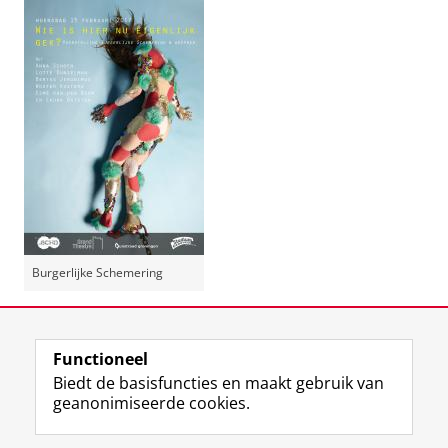
Burgerlijke Schemering
Deel dit
Facebook
LinkedIn
Functioneel
Biedt de basisfuncties en maakt gebruik van
geanonimiseerde cookies.
F
L
R
I
Y
Volg de RUG