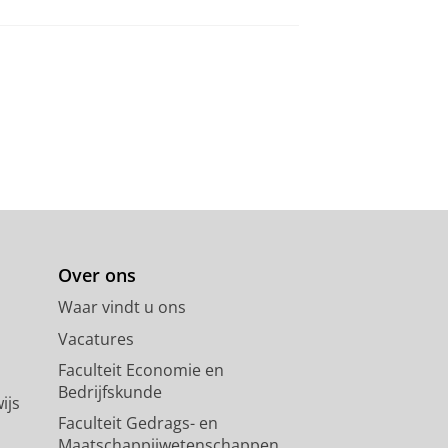
Over ons
Waar vindt u ons
Vacatures
Faculteit Economie en
Bedrijfskunde
ijs
Faculteit Gedrags- en
Maatschappijwetenschappen