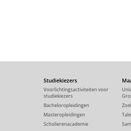
Studiekiezers
Maa
Voorlichtingsactiviteiten voor
Univ
studiekiezers
Gro
Bacheloropleidingen
Zoe
Masteropleidingen
Tal
Scholierenacademie
Sam