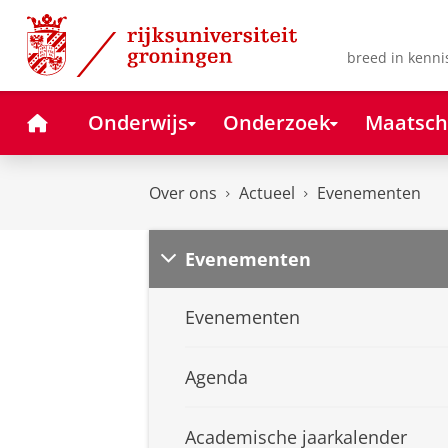
Skip
Skip
to
to
Content
Navigation
breed in kenni
Home
Onderwijs
Onderzoek
Maatsch
Over ons
Actueel
Evenementen
Evenementen
Evenementen
Agenda
Academische jaarkalender