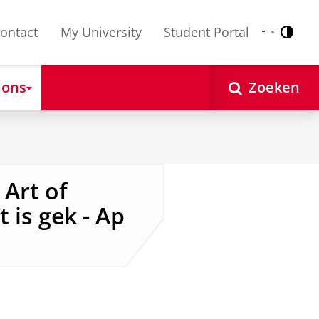
ontact
My University
Student Portal
Contr
Nederlands
English
 ons
Zoeken
Art of
t is gek - Ap