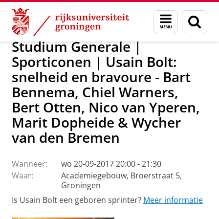
Skip
Skip
Over ons
Actueel
Evenementen
Menu
Zoek
to
to
en
Content
Navigation
zoeken
Studium Generale |
Sporticonen | Usain Bolt:
snelheid en bravoure - Bart
Bennema, Chiel Warners,
Bert Otten, Nico van Yperen,
Marit Dopheide & Wycher
van den Bremen
Wanneer:
wo 20-09-2017 20:00 - 21:30
Waar:
Academiegebouw, Broerstraat 5,
Groningen
Is Usain Bolt een geboren sprinter?
Meer informatie