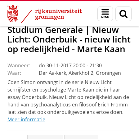
Skip
Skip
Over ons
Actueel
Evenementen
Menu
Zoek
to
to
en
Content
Navigation
zoeken
Studium Generale | Nieuw
Licht: Onderbuik - nieuw licht
op redelijkheid - Marte Kaan
Wanneer:
do 30-11-2017 20:00 - 21:30
Waar:
Der Aa-kerk, Akerkhof 2, Groningen
Coen Simon ontvangt in de serie Nieuw Licht
schrijfster en psychologe Marte Kaan die in haar
essay Onderbuik. Nieuw Licht op redelijkheid aan de
hand van psychoanalyticus en filosoof Erich Fromm
laat zien dat ook onderbuikgevoelens ertoe doen.
Meer informatie