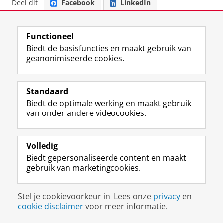
Deel dit
Facebook
LinkedIn
Functioneel
F
L
R
I
Y
Volg de RUG
Biedt de basisfuncties en maakt gebruik van
a
i
S
n
o
geanonimiseerde cookies.
c
n
S
s
u
e
k
-
t
T
Studiekiezers
b
e
f
a
u
Standaard
Maatschappij/bedrijven
o
d
e
g
b
Biedt de optimale werking en maakt gebruik
o
I
e
r
e
van onder andere videocookies.
Alumni
k
n
d
a
-
p
-
R
m
k
Over ons
a
p
i
-
a
Volledig
g
a
j
a
n
i
g
k
c
a
Biedt gepersonaliseerde content en maakt
Disclaimer & Copyright
Privacy
Cookies
n
i
s
c
a
gebruik van marketingcookies.
Inloggen
a
n
u
o
l
R
a
n
u
R
Stel je cookievoorkeur in. Lees onze
privacy
en
i
R
i
n
i
cookie disclaimer
voor meer informatie.
j
i
v
t
j
k
j
e
R
k