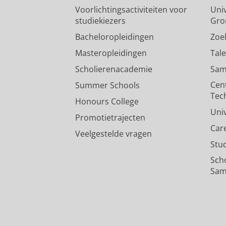
Voorlichtingsactiviteiten voor
Univ
studiekiezers
Gro
Bacheloropleidingen
Zoe
Masteropleidingen
Tal
Scholierenacademie
Sam
Cen
Summer Schools
Tec
Honours College
Uni
Promotietrajecten
Car
Veelgestelde vragen
Stu
Sch
Sam