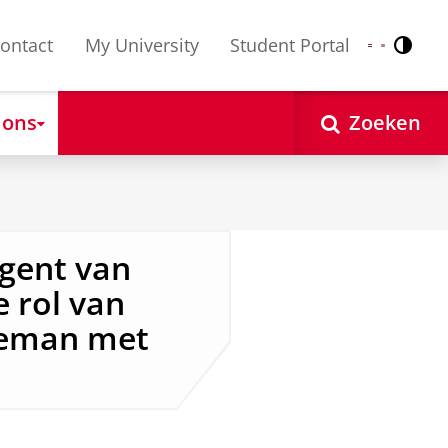
ontact
My University
Student Portal
Contr
Nederlands
English
 ons
Zoeken
igent van
 rol van
leman met