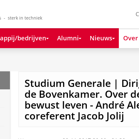
C
s - sterk in techniek
appij/bedrijven
Alumni
Nieuws
Over
Studium Generale | Dir
de Bovenkamer. Over de
bewust leven - André A
coreferent Jacob Jolij