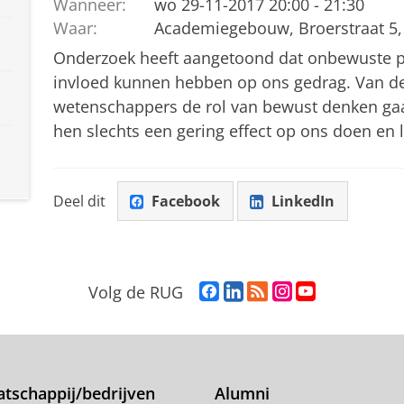
Wanneer:
wo 29-11-2017 20:00 - 21:30
Waar:
Academiegebouw, Broerstraat 5,
Onderzoek heeft aangetoond dat onbewuste pr
invloed kunnen hebben op ons gedrag. Van de
wetenschappers de rol van bewust denken gaan
hen slechts een gering effect op ons doen en 
Deel dit
Facebook
LinkedIn
F
L
R
I
Y
Volg de RUG
a
i
S
n
o
c
n
S
s
u
e
k
-
t
T
b
e
f
a
u
o
d
e
g
b
tschappij/bedrijven
Alumni