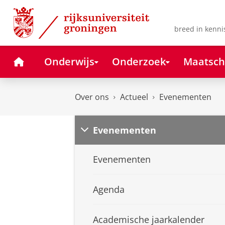
Skip
Skip
to
to
Content
Navigation
breed in kenni
Home
Onderwijs
Onderzoek
Maatsch
Over ons
Actueel
Evenementen
Evenementen
Evenementen
Agenda
Academische jaarkalender