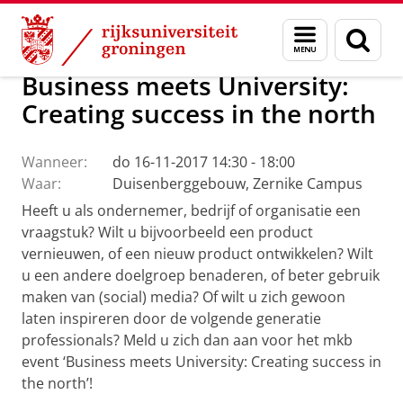
Skip
Skip
Over ons
Actueel
Evenementen
Menu
Zoek
to
to
en
Content
Navigation
zoeken
Business meets University:
Creating success in the north
Wanneer:
do 16-11-2017 14:30 - 18:00
Waar:
Duisenberggebouw, Zernike Campus
Heeft u als ondernemer, bedrijf of organisatie een
vraagstuk? Wilt u bijvoorbeeld een product
vernieuwen, of een nieuw product ontwikkelen? Wilt
u een andere doelgroep benaderen, of beter gebruik
maken van (social) media? Of wilt u zich gewoon
laten inspireren door de volgende generatie
professionals? Meld u zich dan aan voor het mkb
event ‘Business meets University: Creating success in
the north’!