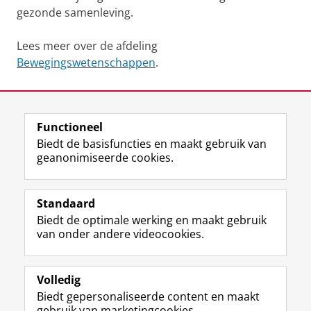
gezonde samenleving.
Lees meer over de afdeling
Bewegingswetenschappen
.
Laatst gewijzigd:
23 september 2024 13:28
Functioneel
View this page in:
English
Biedt de basisfuncties en maakt gebruik van
geanonimiseerde cookies.
F
L
R
I
Y
Volg de RUG
a
i
S
n
o
Standaard
c
n
S
s
u
Biedt de optimale werking en maakt gebruik
e
k
-
t
T
Studiekiezers
van onder andere videocookies.
b
e
f
a
u
Maatschappij/bedrijven
o
d
e
g
b
o
I
e
r
e
Alumni
k
n
d
a
-
Volledig
p
-
R
m
k
Biedt gepersonaliseerde content en maakt
Over ons
a
p
i
-
a
gebruik van marketingcookies.