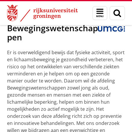
Skip
Skip
Over ons
Faculteit Medische Wetenschappen
Research
Menu
Zoek
to
to
en
Content
Navigation
zoeken
Bewegingswetenschap
pen
Er is overweldigend bewijs dat fysieke activiteit, sport
en lichaamsbeweging je gezondheid verbeteren, het
risico op het ontwikkelen van verschillende ziekten
verminderen en je helpen om op een gezonde
manier ouder te worden. Daarom wil de afdeling
Bewegingswetenschappen zowel jong als oud,
gezonde mensen en mensen met een ziekte of
lichamelijke beperking, helpen om binnen hun
mogelijkheden zo actief mogelijk te zijn. Het
onderzoek van deze afdeling richt zich op preventie
en innovatieve behandelingen. Met ons onderzoek
willen we bijdragen aan een evenwichtige en