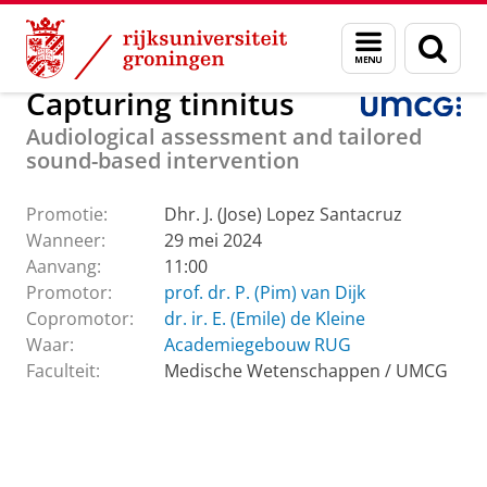
Skip
Skip
Over ons
Faculteit Medische Wetenschappen
Menu
Zoek
to
to
en
Content
Navigation
zoeken
Capturing tinnitus
Audiological assessment and tailored
sound-based intervention
Promotie:
Dhr. J. (Jose) Lopez Santacruz
Wanneer:
29 mei 2024
Aanvang:
11:00
Promotor:
prof. dr. P. (Pim) van Dijk
Copromotor:
dr. ir. E. (Emile) de Kleine
Waar:
Academiegebouw RUG
Faculteit:
Medische Wetenschappen / UMCG