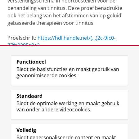
versterkingsschema in hoortoestellen voor de
behandeling van tinnitus. Deze proef benadrukte
ook het belang van het afstemmen van op geluid
gebaseerde therapieën voor tinnitus.
Proefschrift:
https://hdl.handle.net/(...)2c-9fc0-
77fa0295a9a2
Functioneel
View this page in:
English
Biedt de basisfuncties en maakt gebruik van
geanonimiseerde cookies.
F
L
R
I
Y
Volg de RUG
a
i
S
n
o
Standaard
c
n
S
s
u
Biedt de optimale werking en maakt gebruik
e
k
-
t
T
Studiekiezers
van onder andere videocookies.
b
e
f
a
u
Maatschappij/bedrijven
o
d
e
g
b
o
I
e
r
e
Alumni
k
n
d
a
-
Volledig
p
-
R
m
k
Biedt gepersonaliseerde content en maakt